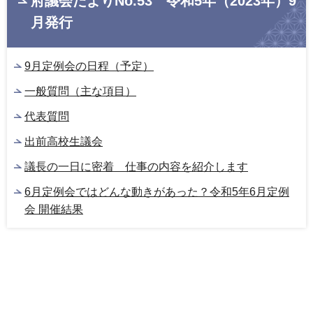
府議会だよりNo.53 令和5年（2023年）9
月発行
9月定例会の日程（予定）
一般質問（主な項目）
代表質問
出前高校生議会
議長の一日に密着 仕事の内容を紹介します
6月定例会ではどんな動きがあった？令和5年6月定例
会 開催結果