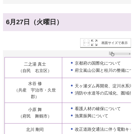
6月27日（火曜日）
画面サイズで表示
京都府の国際化について
二之湯 真士
府立嵐山公園と桂川の整備につ
（自民 右京区）
水谷 修
天ヶ瀬ダム再開発、淀川水系河
（共産 宇治市・久世
消防や水道等の広域化、圏域行
郡）
看護人材の確保について
小原 舞
漁業振興について
（府民 舞鶴市）
改正道路交通法に伴う電動キッ
北川 剛司