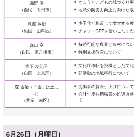
きょうとこどもの城づくり事
磯野 勝
地域の防災力向上に向けた取
（自民 向日市）
少子化と相反して増大する教
梶原 英樹
チャットGPTを使いこなすた
（維国 山科区）
持続可能な農業と農村につい
森口 亨
特別支援教育について
（自民 京丹後市）
文化庁移転を契機とした文化
宮下 友紀子
部活動の地域移行について
（自民 上京区）
労働者の賃金引上げについて
森 吉治（「吉」は土に
口）
会計年度任用職員の処遇改善
て
（共産 南区）
6月26日（月曜日）