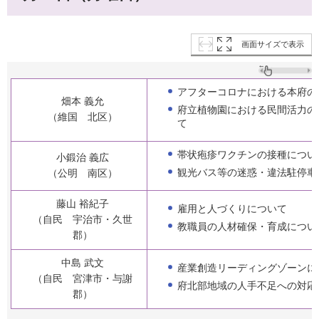
画面サイズで表示
アフターコロナにおける本府の
畑本 義允
府立植物園における民間活力の
（維国 北区）
て
帯状疱疹ワクチンの接種につい
小鍛治 義広
観光バス等の迷惑・違法駐停車
（公明 南区）
藤山 裕紀子
雇用と人づくりについて
（自民 宇治市・久世
教職員の人材確保・育成につい
郡）
中島 武文
産業創造リーディングゾーンに
（自民 宮津市・与謝
府北部地域の人手不足への対応
郡）