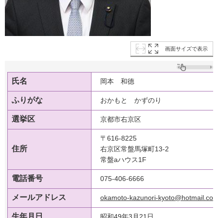
画面サイズで表示
氏名
岡本 和德
ふりがな
おかもと かずのり
選挙区
京都市右京区
〒616-8225
住所
右京区常盤馬塚町13-2
常盤aハウス1F
電話番号
075-406-6666
メールアドレス
okamoto-kazunori-kyoto@hotmail.co.j
生年月日
昭和49年3月21日