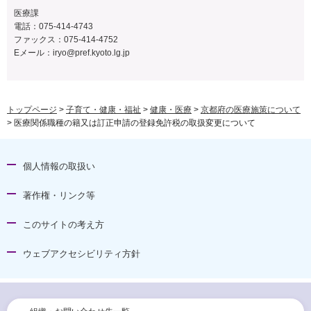
医療課
電話：075-414-4743
ファックス：075-414-4752
Eメール：
iryo@pref.kyoto.lg.jp
トップページ
>
子育て・健康・福祉
>
健康・医療
>
京都府の医療施策について
> 医療関係職種の籍又は訂正申請の登録免許税の取扱変更について
個人情報の取扱い
著作権・リンク等
このサイトの考え方
ウェブアクセシビリティ方針