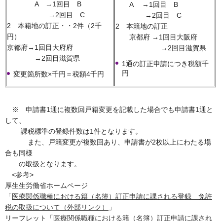
A →1回目 B
A →1回目 B
→2回目 C
→2回目 C
2 本籍地の訂正・・2件（2千
2 本籍地の訂正
円）
京都府 →1回目大阪府
京都府→1回目大府府
→2回目滋賀県
→2回目滋賀県
1通の訂正申請につき税額千
円
変更箇所数×千円＝税額4千円
※ 申請書1通に複数回戸籍変更を記載した場合でも申請書1通と
して、
課税標準の登録件数は1件となります。
また、戸籍変更が複数回あり、申請書が2枚以上にわたる場
合も同様
の取扱となります。
<参考>
厚生生労働省ホームページ
「
医療関係職種における籍（名簿）訂正申請に課される登録 免許
税の取扱について（外部リンク）
」
リーフレット「
医療関係職種における籍（名簿）訂正申請に課され