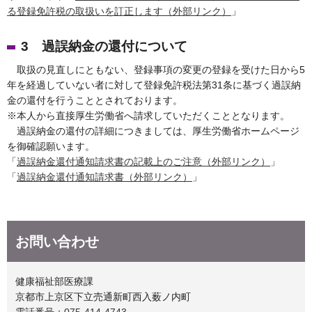
る登録免許税の取扱いを訂正します（外部リンク）
」
3 過誤納金の還付について
取扱の見直しにともない、登録事項の変更の登録を受けた日から5
年を経過していない者に対して登録免許税法第31条に基づく過誤納
金の還付を行うこととされております。
※本人から直接厚生労働省へ請求していただくこととなります。
過誤納金の還付の詳細につきましては、厚生労働省ホームページ
を御確認願います。
「
過誤納金還付通知請求書の記載上のご注意（外部リンク）
」
「
過誤納金還付通知請求書（外部リンク）
」
お問い合わせ
健康福祉部医療課
京都市上京区下立売通新町西入薮ノ内町
電話番号：075-414-4743