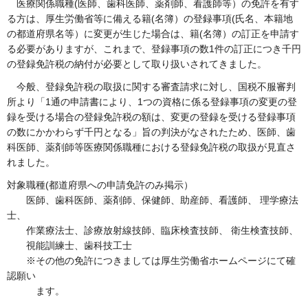
医療関係職種(医師、歯科医師、薬剤師、看護師等）の免許を有す
る方は、厚生労働省等に備える籍(名簿）の登録事項(氏名、本籍地
の都道府県名等）に変更が生じた場合は、籍(名簿）の訂正を申請す
る必要がありますが、これまで、登録事項の数1件の訂正につき千円
の登録免許税の納付が必要として取り扱いされてきました。
今般、登録免許税の取扱に関する審査請求に対し、国税不服審判
所より「1通の申請書により、1つの資格に係る登録事項の変更の登
録を受ける場合の登録免許税の額は、変更の登録を受ける登録事項
の数にかかわらず千円となる」旨の判決がなされたため、医師、歯
科医師、薬剤師等医療関係職種における登録免許税の取扱が見直さ
れました。
対象職種(都道府県への申請免許のみ掲示）
医師、歯科医師、薬剤師、保健師、助産師、看護師、 理学療法
士、
作業療法士、診療放射線技師、臨床検査技師、 衛生検査技師、
視能訓練士、歯科技工士
※その他の免許につきましては厚生労働省ホームページにて確
認願い
ます。