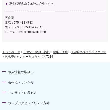
京都に縁のある医師との絆ネット
医療課
電話：075-414-4743
ファックス：075-414-4752
Eメール：
iryo@pref.kyoto.lg.jp
トップページ
>
子育て・健康・福祉
>
健康・医療
>
京都府の医療施策について
> 救急安心センターきょうと（＃7119）
個人情報の取扱い
著作権・リンク等
このサイトの考え方
ウェブアクセシビリティ方針