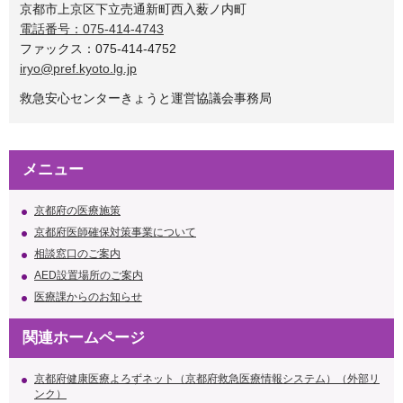
京都市上京区下立売通新町西入薮ノ内町
電話番号：075-414-4743
ファックス：075-414-4752
iryo@pref.kyoto.lg.jp
救急安心センターきょうと運営協議会事務局
メニュー
京都府の医療施策
京都府医師確保対策事業について
相談窓口のご案内
AED設置場所のご案内
医療課からのお知らせ
関連ホームページ
京都府健康医療よろずネット（京都府救急医療情報システム）（外部リ
ンク）