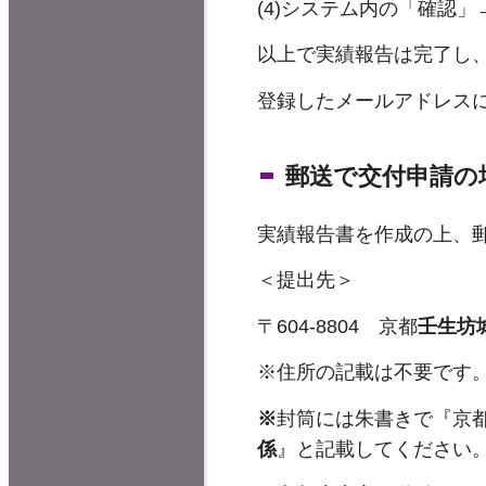
(4)システム内の「確認
以上で実績報告は完了し
登録したメールアドレス
郵送で交付申請の
実績報告書を作成の上、
＜提出先＞
〒604-8804 京都
壬生坊
※住所の記載は不要です
※
封筒には朱書きで『京
係
』と記載してください