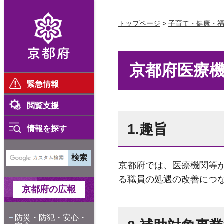
京都府
トップページ
>
子育て・健康・
京都府医療
緊急情報
閲覧支援
1.趣旨
情報を探す
京都府では、医療機関等
る職員の処遇の改善につ
京都府の広報
防災・防犯・安心・