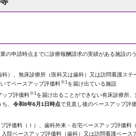
業等
本事業の申請時点までに診療報酬請求の実績がある施設の
歯科）、無床診療所（医科又は歯科）又は訪問看護ステ
※1
おいてベースアップ評価料
を届け出ている施設
※1
アップ評価料
を届け出ることができない有床診療所、
うち、
令和8年6月1日時点
で見直し後のベースアップ評
ップ評価料（Ⅰ）、歯科外来・在宅ベースアップ評価料
、入院ベースアップ評価料（歯科）又は訪問看護ベース