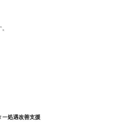
す。
ター
処遇改善支援