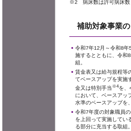
※2 病床数は許可病床数
補助対象事業の
令和7年12月～令和8
施するとともに、令和
組。
賃金表又は給与規程等
てベースアップを実施す
※4
金又は特別手当
を、
において、ベースアッ
水準のベースアップを、
令和7年度の対象職員の
を上回って実施している
る部分に充当する取組