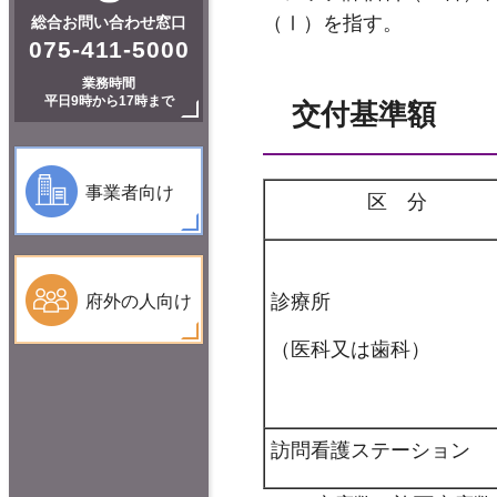
（Ⅰ）を指す。
総合お問い合わせ窓口
075-411-5000
業務時間
平日9時から17時まで
交付基準額
事業者向け
区 分
診療所
府外の人向け
（医科又は歯科）
訪問看護ステーション