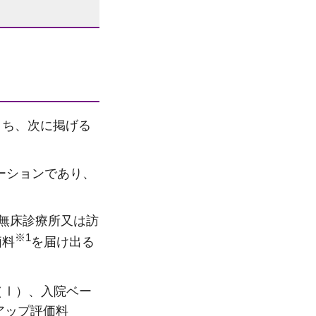
うち、次に掲げる
ーションであり、
無床診療所又は訪
※1
価料
を届け出る
（Ⅰ）、入院ベー
アップ評価料