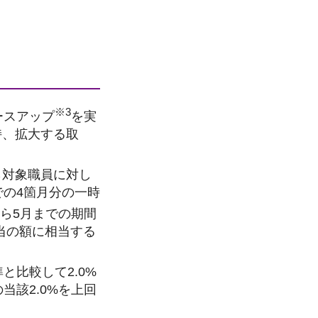
※3
ースアップ
を実
持、拡大する取
ら対象職員に対し
での4箇月分の一時
から5月までの期間
当の額に相当する
と比較して2.0%
当該2.0%を上回