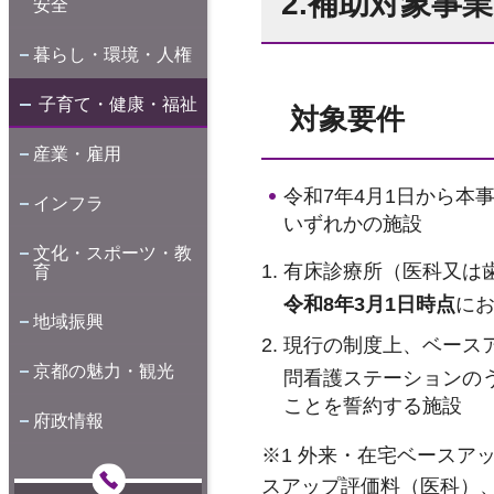
2.補助対象事
安全
暮らし・環境・人権
子育て・健康・福祉
対象要件
産業・雇用
令和7年4月1日から
インフラ
いずれかの施設
文化・スポーツ・教
有床診療所（医科又は
育
令和8年3月1日時点
に
地域振興
現行の制度上、ベース
京都の魅力・観光
問看護ステーションの
ことを誓約する施設
府政情報
※1 外来・在宅ベースア
スアップ評価料（医科）