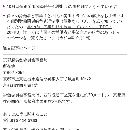
10月は個別労働関係紛争処理制度の周知月間となっています。
個々の労働者と事業主との間の労働トラブルの解決をお手伝いす
る個別労働関係紛争処理制度（個別あっせん）を広く知っていた
だくため、
集中的に広報活動を展開しています。（PDF：
287KB）
詳しくは
「個々の労働者と事業主との紛争のあっせん」
のページをご覧ください。（令和4年10月1日)
過去記事
のページ
京都府労働委員会事務局
所在地
〒602-8054
京都市上京区出水通油小路東入丁子風呂町104-2
京都府庁西別館4階
労働委員会事務局は、西洞院通下立売を北に約70メートル、京都府
庁の西隣、京都府庁西別館の4階です。
あっせん等に関すること
電話
075-414-5733