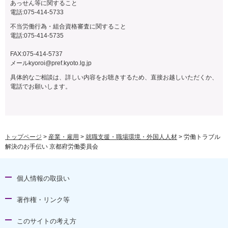
あっせん等に関すること
電話:075-414-5733
不当労働行為・組合資格審査に関すること
電話:075-414-5735
FAX:075-414-5737
メール
kyoroi@pref.kyoto.lg.jp
具体的なご相談は、詳しい内容をお聴きするため、直接お越しいただくか、
電話でお願いします。
トップページ
>
産業・雇用
>
就職支援・職場環境・外国人人材
> 労働トラブル
解決のお手伝い 京都府労働委員会
個人情報の取扱い
著作権・リンク等
このサイトの考え方