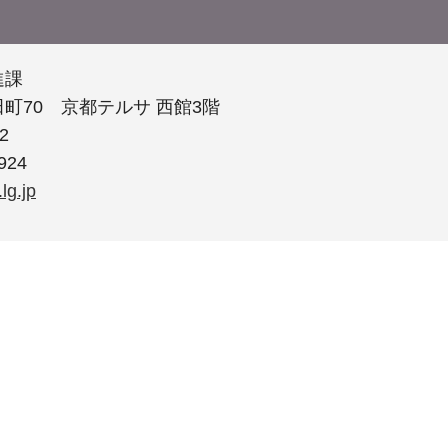
進課
町70 京都テルサ 西館3階
2
924
lg.jp