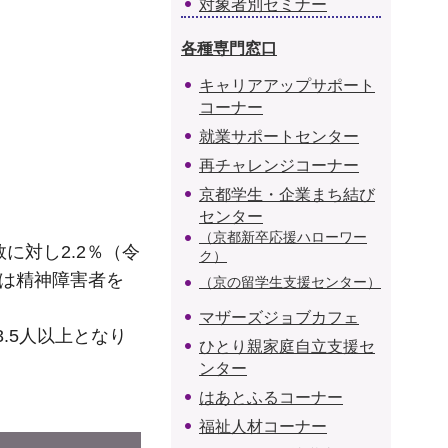
対象者別セミナー
各種専門窓口
キャリアアップサポート
コーナー
就業サポートセンター
再チャレンジコーナー
京都学生・企業まち結び
センター
（京都新卒応援ハローワー
に対し2.2％（令
ク）
又は精神障害者を
（京の留学生支援センター）
マザーズジョブカフェ
3.5人以上となり
ひとり親家庭自立支援セ
ンター
はあとふるコーナー
福祉人材コーナー