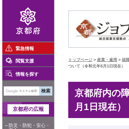
京都府
緊急情報
京都ジョブパーク 総合就
トップページ
>
産業・雇用
>
就
閲覧支援
ついて（令和元年6月1日現在）
情報を探す
京都府内の
月1日現在）
京都府の広報
防災・防犯・安心・