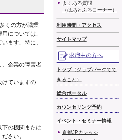
よくある質問
（はあとふるコーナー）
も多くの方が職業
利用時間・アクセス
雇用については、
サイトマップ
ています。特に、
求職中の方へ
し、企業の障害者
トップ
（ジョブパークでで
きること）
設けていますの
総合ポータル
カウンセリング予約
イベント・セミナー情報
以下の機関または
京都JPカレッジ
ください。