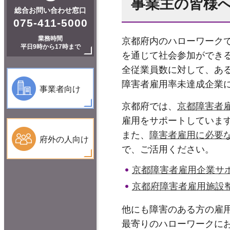
事業主の皆様
総合お問い合わせ窓口
075-411-5000
業務時間
京都府内のハローワークで
平日9時から17時まで
を通じて社会参加ができ
全従業員数に対して、あ
障害者雇用率未達成企業
事業者向け
京都府では、
京都障害者
雇用をサポートしていま
また、
障害者雇用に必要
府外の人向け
で、ご活用ください。
京都障害者雇用企業サ
京都府障害者雇用施設
他にも障害のある方の雇
最寄りのハローワークに