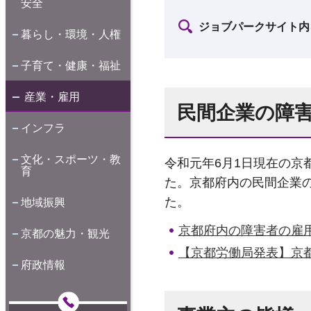
安全
ジョブパークサイト内
暮らし・環境・人権
子育て・健康・福祉
産業・雇用
民間企業の障害
インフラ
文化・スポーツ・教
令和元年6月1日現在の
育
た。京都府内の民間企業の
た。
地域振興
京都府内の障害者の雇用状
京都の魅力・観光
【京都労働局発表】京都
府政情報