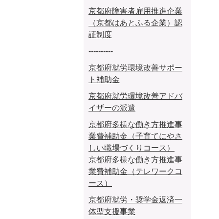
京都府障害者雇用推進企業
（京都はあとふる企業）認
証制度
----------
京都府就労環境改善サポー
ト補助金
京都府就労環境改善アドバ
イザーの派遣
京都府多様な働き方推進事
業費補助金（子育てにやさ
しい職場づくりコース）
京都府多様な働き方推進事
業費補助金（テレワークコ
ース）
京都府就労・奨学金返済一
体型支援事業