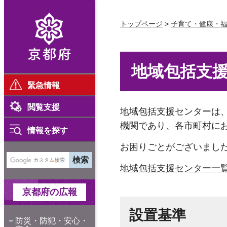
京都府
トップページ
>
子育て・健康・
地域包括支
緊急情報
閲覧支援
地域包括支援センターは
機関であり、各市町村に
情報を探す
お困りごとがございまし
地域包括支援センター一
京都府の広報
設置基準
防災・防犯・安心・