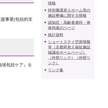
情報
特別養護老人ホーム等の
施設整備に関する情報
援事業(包括的支
認知症・高齢者虐待・身
体拘束のページ
統計資料
ショートステイ空床情報
等（京都府老人福祉施設
協議会ホームページ）
（外部リンク）（外部リ
ンク）
地域包括ケア』を
リンク集