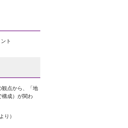
メント
の観点から、「地
で構成）が関わ
より）