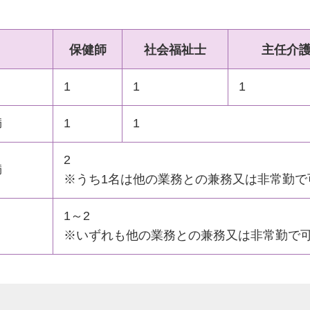
保健師
社会福祉士
主任介
1
1
1
満
1
1
2
満
※うち1名は他の業務との兼務又は非常勤で
1～2
※いずれも他の業務との兼務又は非常勤で