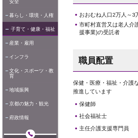
安全
おおむね人口2万人～3
暮らし・環境・人権
市町村直営又は老人介護
子育て・健康・福祉
援事業)の受託者
産業・雇用
インフラ
職員配置
文化・スポーツ・教
育
保健・医療・福祉・介護
地域振興
推進しています
保健師
京都の魅力・観光
社会福祉士
府政情報
主任介護支援専門員