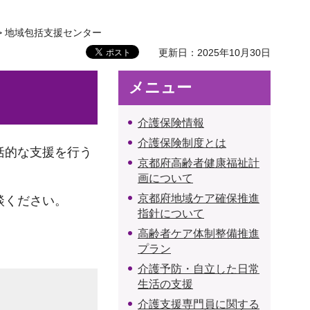
> 地域包括支援センター
更新日：2025年10月30日
メニュー
介護保険情報
介護保険制度とは
括的な支援を行う
京都府高齢者健康福祉計
画について
京都府地域ケア確保推進
談ください。
指針について
高齢者ケア体制整備推進
プラン
介護予防・自立した日常
生活の支援
介護支援専門員に関する