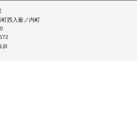
課
新町西入薮ノ内町
0
572
.jp