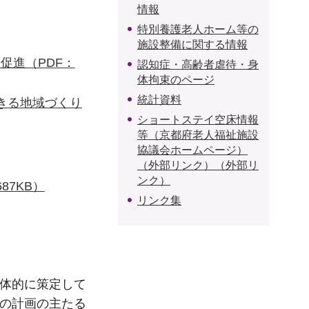
情報
特別養護老人ホーム等の
施設整備に関する情報
促進（PDF：
認知症・高齢者虐待・身
体拘束のページ
統計資料
きる地域づくり
ショートステイ空床情報
等（京都府老人福祉施設
協議会ホームページ）
（外部リンク）（外部リ
ンク）
7KB）
リンク集
一体的に策定して
この計画の主たる