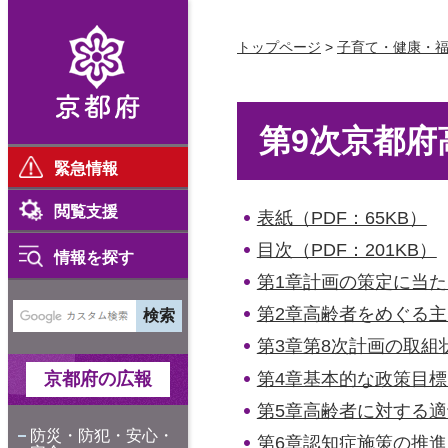
京都府
トップページ
>
子育て・健康・
第9次京都府
緊急情報
閲覧支援
表紙（PDF：65KB）
目次（PDF：201KB）
情報を探す
第1章計画の策定に当たっ
第2章高齢者をめぐる主な
第3章第8次計画の取組状況
第4章基本的な政策目標と
京都府の広報
第5章高齢者に対する適
防災・防犯・安心・
第6章認知症施策の推進（