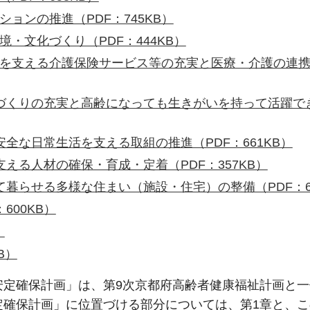
ョンの推進（PDF：745KB）
・文化づくり（PDF：444KB）
養を支える介護保険サービス等の充実と医療・介護の連携
康づくりの充実と高齢になっても生きがいを持って活躍で
安全な日常生活を支える取組の推進（PDF：661KB）
支える人材の確保・育成・定着（PDF：357KB）
て暮らせる多様な住まい（施設・住宅）の整備（PDF：68
600KB）
）
B）
安定確保計画」は、第9次京都府高齢者健康福祉計画と
定確保計画」に位置づける部分については、第1章と、