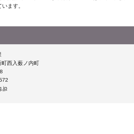
ています。
課
新町西入薮ノ内町
8
572
.jp