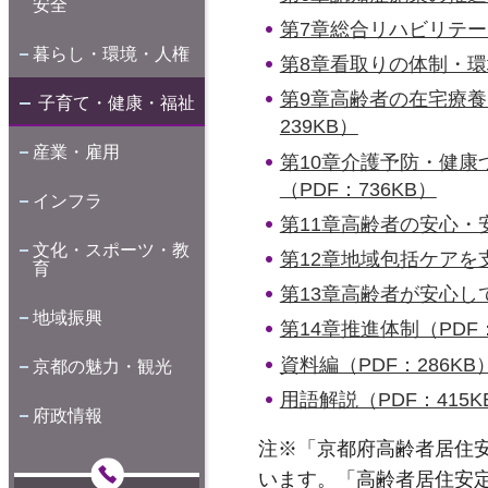
安全
第7章総合リハビリテーシ
暮らし・環境・人権
第8章看取りの体制・環境
第9章高齢者の在宅療
子育て・健康・福祉
239KB）
産業・雇用
第10章介護予防・健
（PDF：736KB）
インフラ
第11章高齢者の安心・
文化・スポーツ・教
第12章地域包括ケアを
育
第13章高齢者が安心し
地域振興
第14章推進体制（PDF：
資料編（PDF：286KB
京都の魅力・観光
用語解説（PDF：415K
府政情報
注※「京都府高齢者居住
います。「高齢者居住安