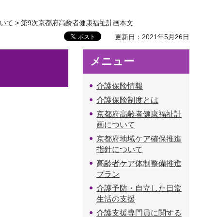
いて
> 第9次京都府高齢者健康福祉計画本文
更新日：2021年5月26日
メニュー
介護保険情報
介護保険制度とは
京都府高齢者健康福祉計
画について
京都府地域ケア確保推進
指針について
高齢者ケア体制整備推進
プラン
介護予防・自立した日常
生活の支援
介護支援専門員に関する