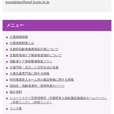
koreishien@pref.kyoto.lg.jp
メニュー
介護保険情報
介護保険制度とは
京都府高齢者健康福祉計画について
京都府地域ケア確保推進指針について
高齢者ケア体制整備推進プラン
介護予防・自立した日常生活の支援
介護支援専門員に関する情報
特別養護老人ホーム等の施設整備に関する情報
認知症・高齢者虐待・身体拘束のページ
統計資料
ショートステイ空床情報等（京都府老人福祉施設協議会ホームページ）
（外部リンク）（外部リンク）
リンク集