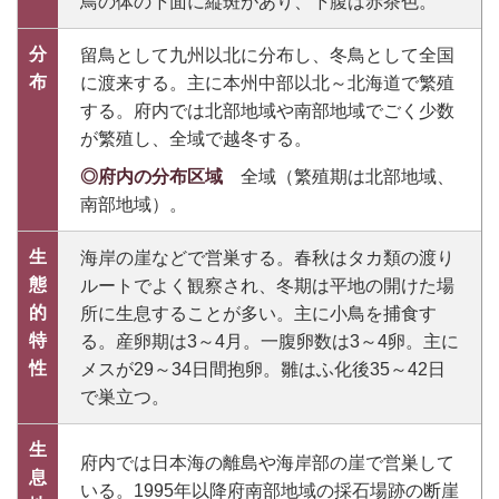
鳥の体の下面に縦斑があり、下腹は赤茶色。
分
留鳥として九州以北に分布し、冬鳥として全国
布
に渡来する。主に本州中部以北～北海道で繁殖
する。府内では北部地域や南部地域でごく少数
が繁殖し、全域で越冬する。
◎府内の分布区域
全域（繁殖期は北部地域、
南部地域）。
生
海岸の崖などで営巣する。春秋はタカ類の渡り
態
ルートでよく観察され、冬期は平地の開けた場
的
所に生息することが多い。主に小鳥を捕食す
特
る。産卵期は3～4月。一腹卵数は3～4卵。主に
性
メスが29～34日間抱卵。雛はふ化後35～42日
で巣立つ。
生
府内では日本海の離島や海岸部の崖で営巣して
息
いる。1995年以降府南部地域の採石場跡の断崖