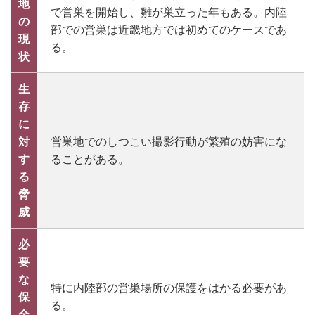
地
で営巣を開始し、雛が巣立った年もある。内陸
の
部での営巣は近畿地方では初めてのケースであ
現
る。
状
生
存
に
対
営巣地でのしつこい撮影行動が繁殖の妨害にな
す
ることがある。
る
脅
威
必
要
な
特に内陸部の営巣場所の保護をはかる必要があ
保
る。
全