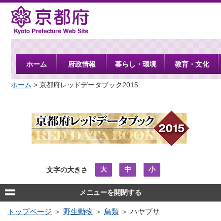
京都府
ホーム
府政情報
暮らし・環境
教育・文化
ホーム
> 京都府レッドデータブック2015
大
中
小
文字の大きさ
メニューを開閉する
トップページ
＞
野生動物
＞
鳥類
＞ ハヤブサ