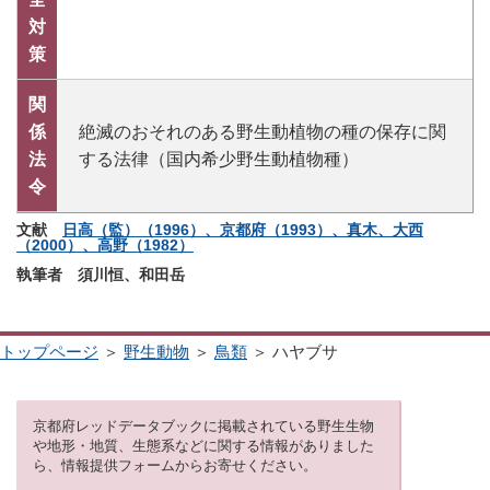
対
策
関
係
絶滅のおそれのある野生動植物の種の保存に関
法
する法律（国内希少野生動植物種）
令
文献
日高（監）（1996）、京都府（1993）、真木、大西
（2000）、高野（1982）
執筆者 須川恒、和田岳
トップページ
＞
野生動物
＞
鳥類
＞ ハヤブサ
京都府レッドデータブックに掲載されている野生生物
や地形・地質、生態系などに関する情報がありました
ら、情報提供フォームからお寄せください。