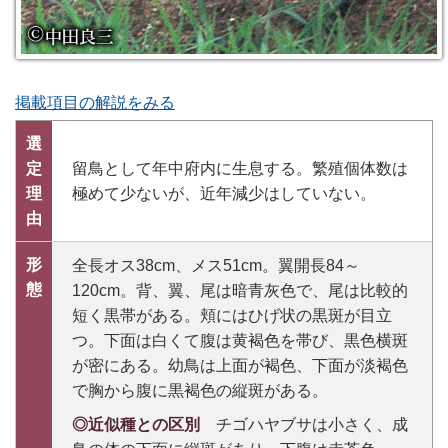
掲載項目の解説をみる
選
定
留鳥として年中府内に生息する。繁殖個体数は
理
極めて少ないが、近年減少はしていない。
由
形
全長オス38cm、メス51cm。翼開長84～
態
120cm。背、翼、尾は暗青灰色で、尾は比較的
短く黒帯がある。頬にはひげ状の黒斑が目立
つ。下面は白くて腹は黄褐色を帯び、黒色横斑
が密にある。幼鳥は上面が褐色、下面が淡褐色
で胸から腹に黒褐色の縦斑がある。
◎近似種との区別
チゴハヤブサは小さく、成