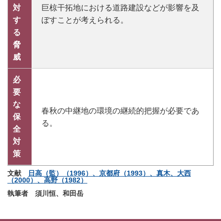
対
巨椋干拓地における道路建設などが影響を及
す
ぼすことが考えられる。
る
脅
威
必
要
な
春秋の中継地の環境の継続的把握が必要であ
保
る。
全
対
策
文献
日高（監）（1996）、京都府（1993）、真木、大西
（2000）、高野（1982）
執筆者 須川恒、和田岳