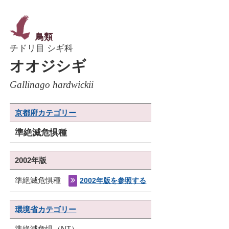
鳥類
チドリ目 シギ科
オオジシギ
Gallinago hardwickii
京都府カテゴリー
準絶滅危惧種
2002年版
準絶滅危惧種
2002年版を参照する
環境省カテゴリー
準絶滅危惧（NT）