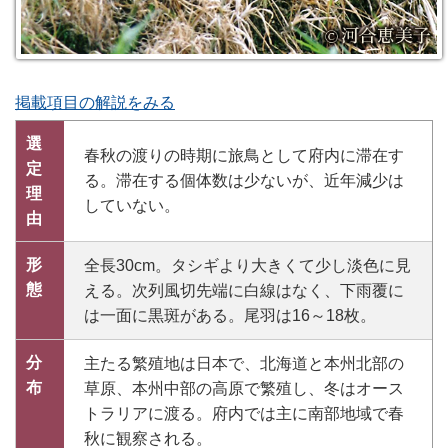
掲載項目の解説をみる
選
春秋の渡りの時期に旅鳥として府内に滞在す
定
る。滞在する個体数は少ないが、近年減少は
理
していない。
由
形
全長30cm。タシギより大きくて少し淡色に見
態
える。次列風切先端に白線はなく、下雨覆に
は一面に黒斑がある。尾羽は16～18枚。
分
主たる繁殖地は日本で、北海道と本州北部の
布
草原、本州中部の高原で繁殖し、冬はオース
トラリアに渡る。府内では主に南部地域で春
秋に観察される。