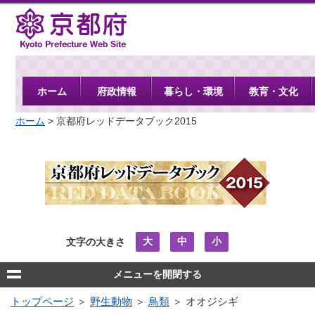
京都府
ホーム
府政情報
暮らし・環境
教育・文化
ホーム
> 京都府レッドデータブック2015
大
中
小
文字の大きさ
メニューを開閉する
トップページ
＞
野生動物
＞
鳥類
＞ オオジシギ