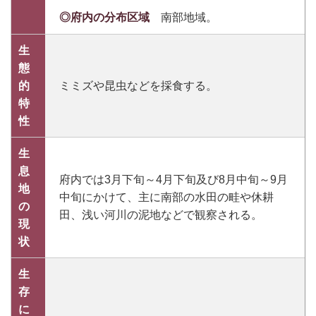
◎府内の分布区域
南部地域。
生
態
的
ミミズや昆虫などを採食する。
特
性
生
息
府内では3月下旬～4月下旬及び8月中旬～9月
地
中旬にかけて、主に南部の水田の畦や休耕
の
田、浅い河川の泥地などで観察される。
現
状
生
存
に