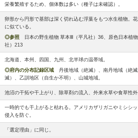
栄養繁殖するため、個体数は多い（種子は未確認）。
卵形から円形で基部は深く切れ込む浮葉をもつ水生植物。花
に似ている。
◎参照
日本の野生植物 草本Ⅲ（平凡社）36、原色日本植物
社）213
北海道、本州、四国、九州、北半球の温帯域。
◎府内の分布記録区域
丹後地域（絶滅）、南丹地域（絶滅
滅）、乙訓地区（自生か不明）、山城地域。
池沼の干拓や干上がり、除草剤の流入、外来水草や食草性外
一時的でも干上がると枯れる。アメリカザリガニやミシシッ
侵入を防ぐ。
「選定理由」に同じ。