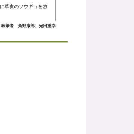
に草食のソウギョを放
執筆者 角野康郎、光田重幸