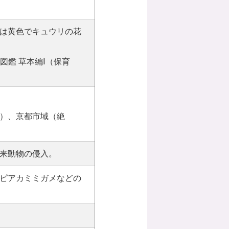
は黄色でキュウリの花
図鑑 草本編Ⅰ（保育
）、京都市域（絶
来動物の侵入。
ピアカミミガメなどの