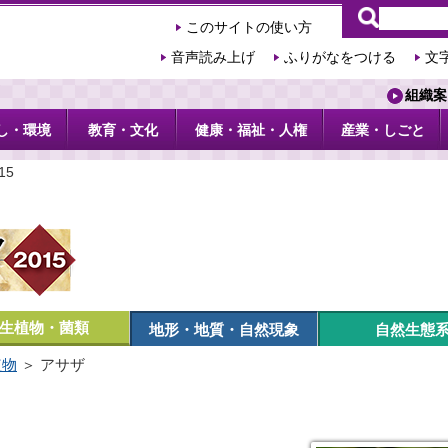
このサイトの使い方
音声読み上げ
ふりがなをつける
文
組織案
し・環境
教育・文化
健康・福祉・人権
産業・しごと
15
生植物・菌類
地形・地質・自然現象
自然生態
植物
＞ アサザ