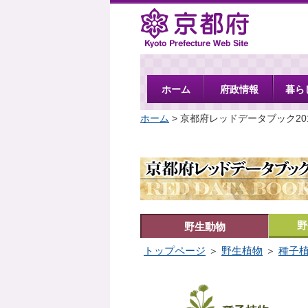
京都府
ホーム
府政情報
暮ら
ホーム
> 京都府レッドデータブック20
野
野生動物
トップページ
＞
野生植物
＞
種子