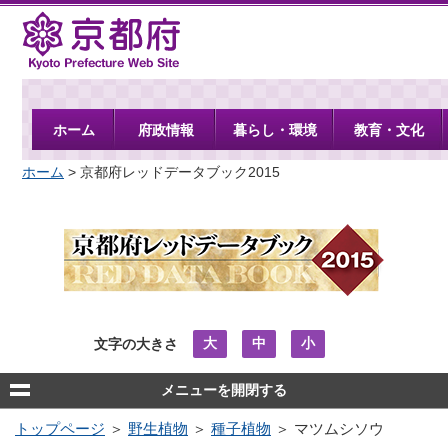
京都府
ホーム
府政情報
暮らし・環境
教育・文化
ホーム
> 京都府レッドデータブック2015
大
中
小
文字の大きさ
メニューを開閉する
トップページ
＞
野生植物
＞
種子植物
＞ マツムシソウ