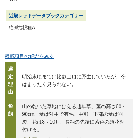
近畿レッドデータブックカテゴリー
絶滅危惧種A
掲載項目の解説をみる
選
定
明治末頃までは比叡山頂に野生していたが、今
理
はまったく見られない。
由
形
山の乾いた草地にはえる越年草。茎の高さ60～
態
90cm、葉は対生で有毛、中部・下部の葉は羽
裂、花は8～10月、長柄の先端に紫色の頭花を
付ける。