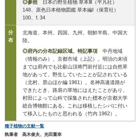
◎参照
日本の野生植物 草本Ⅲ（平凡社）
148、原色日本植物図鑑 草本編Ⅰ（保育社）
100、f. 34
分
北海道、本州、四国、九州、朝鮮半島、中国大
布
陸。
◎府内の分布記録区域、特記事項
中丹地域
（情報のみ）、京都市域（上記）。明治の末頃
までは府内でも比叡山頂将門岩付近には自然草
地があって、野生していたことが記されている
（北村、景山ほか編 1961）。名神高速道路が
できたとき、路肩の草地にはえたことがあり、
村田によって山科で採集された標本が京都大学
総合博物館にある。これは移植したシバに付い
て移入したものと思われる（竹内 1962）。
種子植物の文献一覧
執筆者 高木俊夫、光田重幸