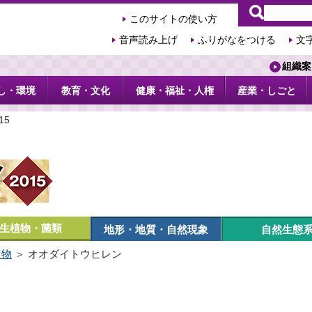
このサイトの使い方
音声読み上げ
ふりがなをつける
文
組織案
し・環境
教育・文化
健康・福祉・人権
産業・しごと
15
生植物・菌類
地形・地質・自然現象
自然生態
植物
＞ オオダイトウヒレン