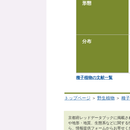
形態
分布
種子植物の文献一覧
トップページ
＞
野生植物
＞
種子
京都府レッドデータブックに掲載さ
や地形・地質、生態系などに関する
ら、情報提供フォームからお寄せく