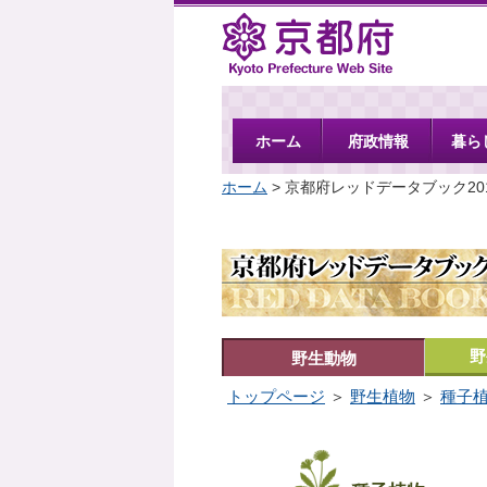
京都府
ホーム
府政情報
暮ら
ホーム
> 京都府レッドデータブック20
野
野生動物
トップページ
＞
野生植物
＞
種子