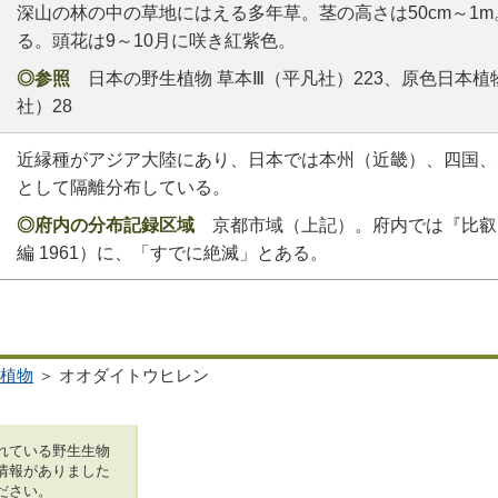
深山の林の中の草地にはえる多年草。茎の高さは50cm～1
る。頭花は9～10月に咲き紅紫色。
◎参照
日本の野生植物 草本Ⅲ（平凡社）223、原色日本植物
社）28
近縁種がアジア大陸にあり、日本では本州（近畿）、四国、
として隔離分布している。
◎府内の分布記録区域
京都市域（上記）。府内では『比叡
編 1961）に、「すでに絶滅」とある。
植物
＞ オオダイトウヒレン
れている野生生物
情報がありました
ださい。