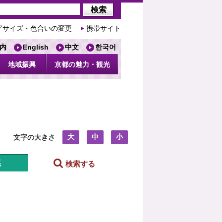
字サイズ・色合いの変更
携帯サイト
内
English
中文
한국어
地域振興
京都の魅力・観光
大
中
小
文字の大きさ
系
検索する