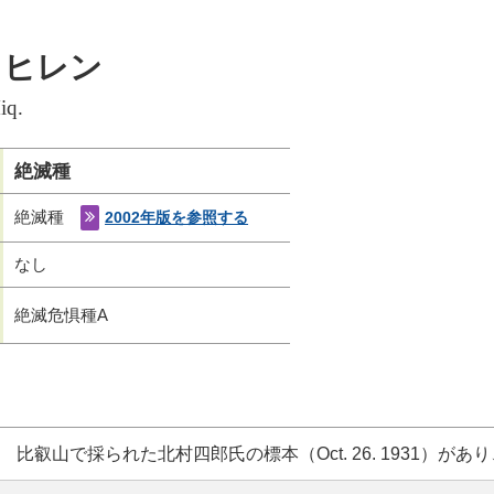
ウヒレン
iq.
絶滅種
絶滅種
2002年版を参照する
なし
絶滅危惧種A
比叡山で採られた北村四郎氏の標本（Oct. 26. 1931）が