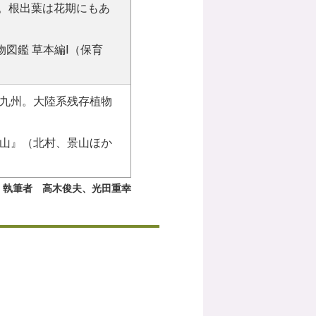
m。根出葉は花期にもあ
図鑑 草本編Ⅰ（保育
九州。大陸系残存植物
山』（北村、景山ほか
執筆者 高木俊夫、光田重幸