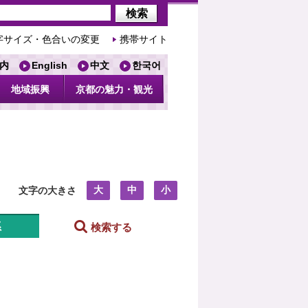
字サイズ・色合いの変更
携帯サイト
内
English
中文
한국어
地域振興
京都の魅力・観光
大
中
小
文字の大きさ
系
検索する