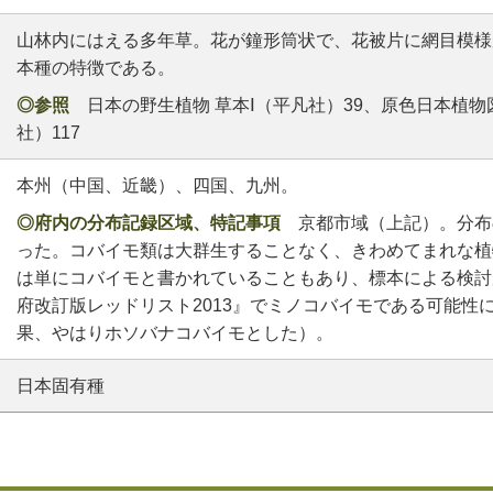
山林内にはえる多年草。花が鐘形筒状で、花被片に網目模様
本種の特徴である。
◎参照
日本の野生植物 草本Ⅰ（平凡社）39、原色日本植物
社）117
本州（中国、近畿）、四国、九州。
◎府内の分布記録区域、特記事項
京都市域（上記）。分布
った。コバイモ類は大群生することなく、きわめてまれな植
は単にコバイモと書かれていることもあり、標本による検討
府改訂版レッドリスト2013』でミノコバイモである可能性
果、やはりホソバナコバイモとした）。
日本固有種