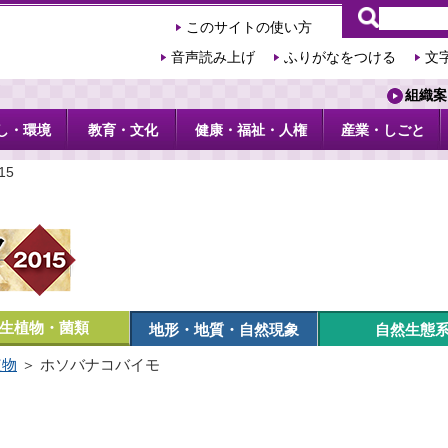
このサイトの使い方
音声読み上げ
ふりがなをつける
文
組織案
し・環境
教育・文化
健康・福祉・人権
産業・しごと
15
生植物・菌類
地形・地質・自然現象
自然生態
植物
＞ ホソバナコバイモ