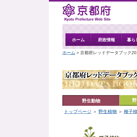
京都府
ホーム
府政情報
暮ら
ホーム
> 京都府レッドデータブック20
野
野生動物
トップページ
＞
野生植物
＞
種子