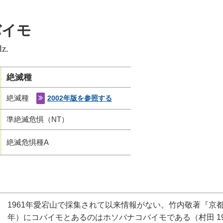
バイモ
dz.
絶滅種
絶滅種
2002年版を参照する
準絶滅危惧（NT）
絶滅危惧種A
1961年愛宕山で採集されて以来情報がない。竹内敬著『京都
年）にコバイモとあるのはホソバナコバイモである（村田 19