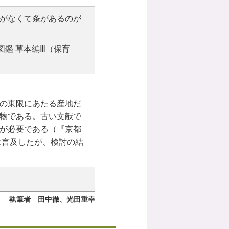
がなくて条があるのが
図鑑 草本編Ⅲ（保育
の東限にあたる産地だ
物である。古い文献で
が必要である（『京都
に言及したが、検討の結
執筆者 田中徹、光田重幸