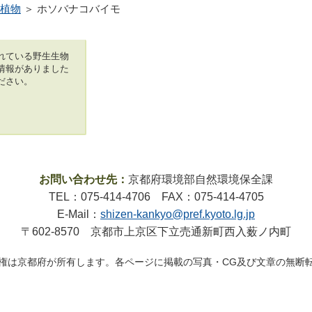
植物
＞ ホソバナコバイモ
れている野生生物
情報がありました
ださい。
お問い合わせ先：
京都府環境部自然環境保全課
TEL：075-414-4706 FAX：075-414-4705
E-Mail：
shizen-kankyo@pref.kyoto.lg.jp
〒602-8570 京都市上京区下立売通新町西入薮ノ内町
権は京都府が所有します。各ページに掲載の写真・CG及び文章の無断