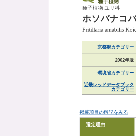
種子植物
種子植物 ユリ科
ホソバナコ
Fritillaria amabilis Koi
京都府カテゴリー
2002年版
環境省カテゴリー
近畿レッドデータブック
カテゴリー
掲載項目の解説をみる
選定理由