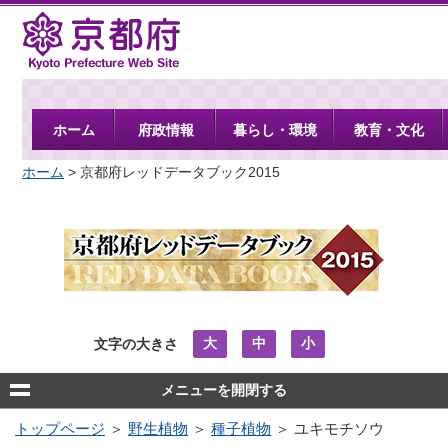
京都府
ホーム
府政情報
暮らし・環境
教育・文化
ホーム
> 京都府レッドデータブック2015
大
中
小
文字の大きさ
メニューを開閉する
トップページ
＞
野生植物
＞
種子植物
＞ ユキモチソウ