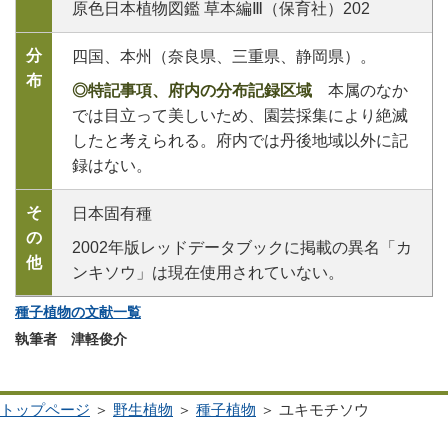
原色日本植物図鑑 草本編Ⅲ（保育社）202
分
四国、本州（奈良県、三重県、静岡県）。
布
◎特記事項、府内の分布記録区域
本属のなか
では目立って美しいため、園芸採集により絶滅
したと考えられる。府内では丹後地域以外に記
録はない。
そ
日本固有種
の
2002年版レッドデータブックに掲載の異名「カ
他
ンキソウ」は現在使用されていない。
種子植物の文献一覧
執筆者 津軽俊介
トップページ
＞
野生植物
＞
種子植物
＞ ユキモチソウ