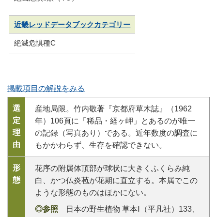
近畿レッドデータブックカテゴリー
絶滅危惧種C
掲載項目の解説をみる
選
産地局限。竹内敬著『京都府草木誌』（1962
定
年）106頁に「稀品・経ヶ岬」とあるのが唯一
理
の記録（写真あり）である。近年数度の調査に
由
もかかわらず、生存を確認できない。
形
花序の附属体頂部が球状に大きくふくらみ純
態
白、かつ仏炎苞が花期に直立する。本属でこの
ような形態のものはほかにない。
◎参照
日本の野生植物 草本Ⅰ（平凡社）133、