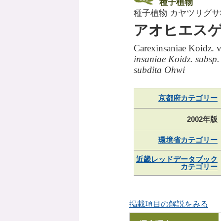
種子植物
種子植物 カヤツリグサ
アオヒエス
Carexinsaniae Koidz. 
insaniae Koidz. subsp
subdita Ohwi
京都府カテゴリー
2002年版
環境省カテゴリー
近畿レッドデータブック
カテゴリー
掲載項目の解説をみる