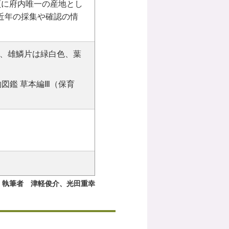
7頁に府内唯一の産地とし
で、近年の採集や確認の情
、雄鱗片は緑白色、葉
図鑑 草本編Ⅲ（保育
執筆者 津軽俊介、光田重幸