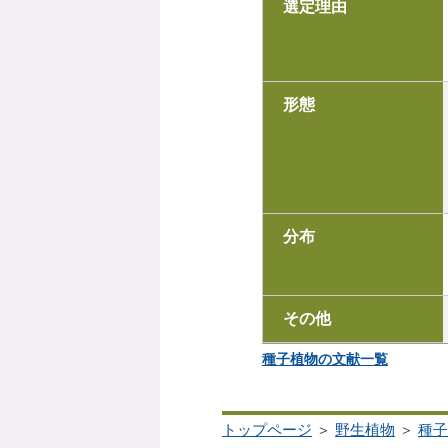
選定理由
形態
分布
その他
種子植物の文献一覧
トップページ
＞
野生植物
＞
種子