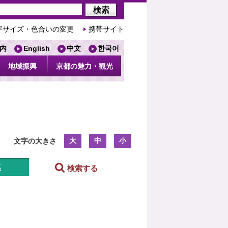
字サイズ・色合いの変更
携帯サイト
内
English
中文
한국어
地域振興
京都の魅力・観光
大
中
小
文字の大きさ
系
検索する