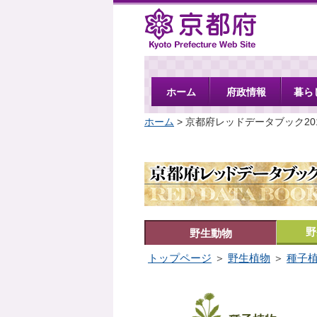
京都府
ホーム
府政情報
暮ら
ホーム
> 京都府レッドデータブック20
野
野生動物
トップページ
＞
野生植物
＞
種子