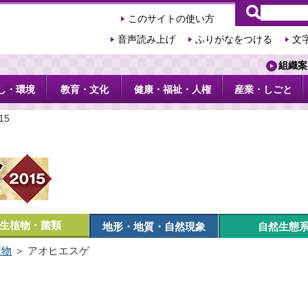
このサイトの使い方
音声読み上げ
ふりがなをつける
文
組織案
し・環境
教育・文化
健康・福祉・人権
産業・しごと
15
生植物・菌類
地形・地質・自然現象
自然生態
植物
＞ アオヒエスゲ