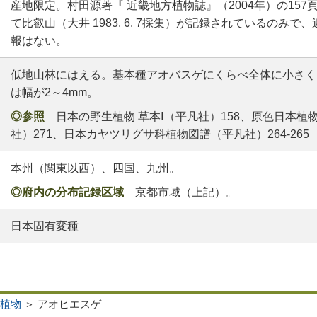
産地限定。村田源著『 近畿地方植物誌』（2004年）の15
て比叡山（大井 1983. 6. 7採集）が記録されているのみ
報はない。
低地山林にはえる。基本種アオバスゲにくらべ全体に小さく
は幅が2～4mm。
◎参照
日本の野生植物 草本Ⅰ（平凡社）158、原色日本植物
社）271、日本カヤツリグサ科植物図譜（平凡社）264-265
本州（関東以西）、四国、九州。
◎府内の分布記録区域
京都市域（上記）。
日本固有変種
植物
＞ アオヒエスゲ