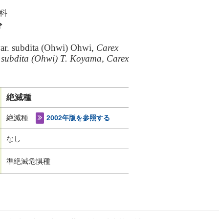
科
ゲ
var. subdita (Ohwi) Ohwi,
Carex
. subdita (Ohwi) T. Koyama, Carex
絶滅種
絶滅種
2002年版を参照する
なし
準絶滅危惧種