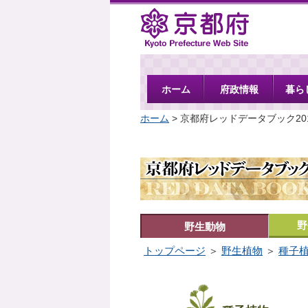
京都府
ホーム
府政情報
暮ら
ホーム
> 京都府レッドデータブック20
野
野生動物
トップページ
＞
野生植物
＞
種子