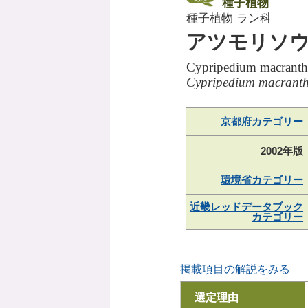
種子植物
種子植物 ラン科
アツモリソ
Cypripedium macrantho
Cypripedium macranth
京都府カテゴリー
2002年版
環境省カテゴリー
近畿レッドデータブック
カテゴリー
掲載項目の解説をみる
選定理由