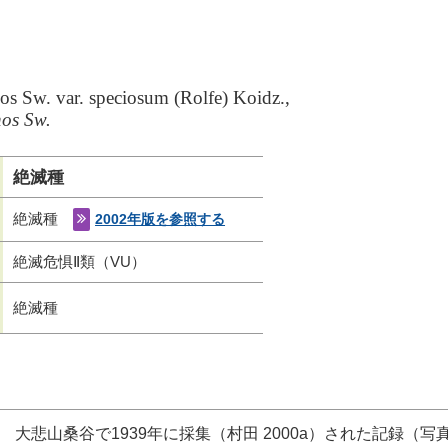
ウ
s Sw. var. speciosum (Rolfe) Koidz.,
os Sw.
絶滅種
絶滅種
2002年版を参照する
絶滅危惧Ⅱ類（VU）
絶滅種
大悲山桑谷で1939年に採集（村田 2000a）された記録（