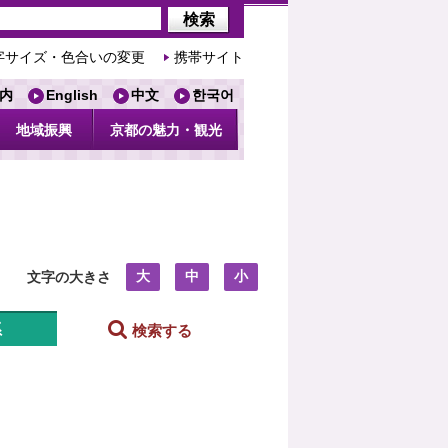
字サイズ・色合いの変更
携帯サイト
内
English
中文
한국어
地域振興
京都の魅力・観光
大
中
小
文字の大きさ
系
検索する