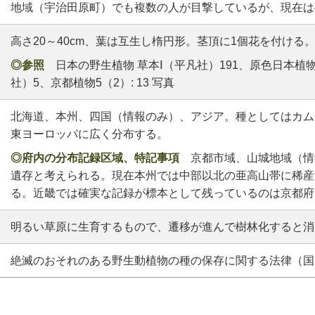
地域（宇治田原町）でも複数の人が目撃しているが、現在は
高さ20～40cm、葉は互生し楕円形。茎頂に1個花を付ける
◎参照
日本の野生植物 草本Ⅰ（平凡社）191、原色日本植物
社）5、京都植物5（2）: 13 写真
北海道、本州、四国（情報のみ）、アジア。種としてはカム
東ヨーロッパに広く分布する。
◎府内の分布記録区域、特記事項
京都市域、山城地域（情
遺存と考えられる。現在本州では中部以北の亜高山帯に稀産
る。近畿では確実な記録が標本として残っているのは京都府
明るい草原に生育するもので、遷移が進んで樹林化すると消
絶滅のおそれのある野生動植物の種の保存に関する法律（国