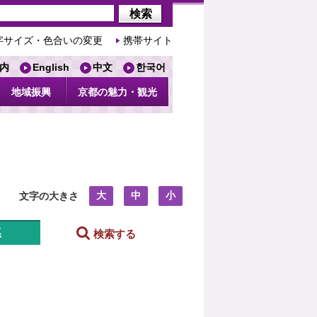
字サイズ・色合いの変更
携帯サイト
内
English
中文
한국어
地域振興
京都の魅力・観光
大
中
小
文字の大きさ
系
検索する