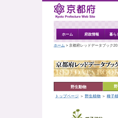
京都府
ホーム
府政情報
暮ら
ホーム
> 京都府レッドデータブック20
野
野生動物
トップページ
＞
野生植物
＞
種子