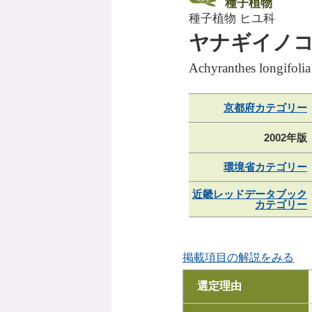
種子植物
種子植物 ヒユ科
ヤナギイノ
Achyranthes longifoli
京都府カテゴリー
2002年版
環境省カテゴリー
近畿レッドデータブック
カテゴリー
掲載項目の解説をみる
選定理由