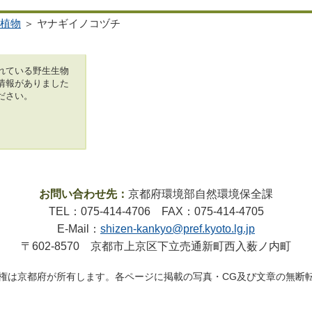
植物
＞ ヤナギイノコヅチ
れている野生生物
情報がありました
ださい。
お問い合わせ先：
京都府環境部自然環境保全課
TEL：075-414-4706 FAX：075-414-4705
E-Mail：
shizen-kankyo@pref.kyoto.lg.jp
〒602-8570 京都市上京区下立売通新町西入薮ノ内町
権は京都府が所有します。各ページに掲載の写真・CG及び文章の無断