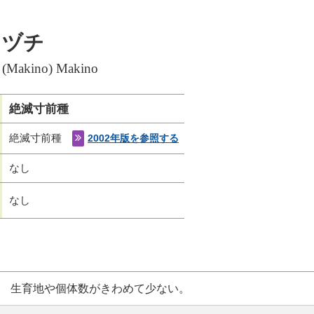
コヅチ
a (Makino) Makino
絶滅寸前種
絶滅寸前種
2002年版を参照する
なし
なし
生育地や個体数がきわめて少ない。