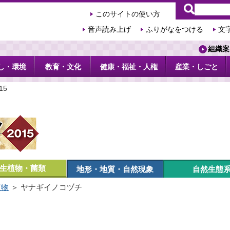
このサイトの使い方
音声読み上げ
ふりがなをつける
文
組織案
し・環境
教育・文化
健康・福祉・人権
産業・しごと
15
生植物・菌類
地形・地質・自然現象
自然生態
植物
＞ ヤナギイノコヅチ