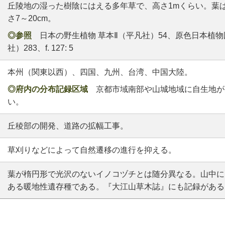
丘陵地の湿った樹陰にはえる多年草で、高さ1mくらい。葉
さ7～20cm。
◎参照
日本の野生植物 草本Ⅱ（平凡社）54、原色日本植物
社）283、f. 127: 5
本州（関東以西）、四国、九州、台湾、中国大陸。
◎府内の分布記録区域
京都市域南部や山城地域に自生地が
い。
丘稜部の開発、道路の拡幅工事。
草刈りなどによって自然遷移の進行を抑える。
葉が楕円形で光沢のないイノコヅチとは随分異なる。山中に
ある暖地性遺存種である。『大江山草木誌』にも記録がある