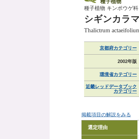
種子植物
種子植物 キンポウゲ科
シギンカラ
Thalictrum actaeifoliu
京都府カテゴリー
2002年版
環境省カテゴリー
近畿レッドデータブック
カテゴリー
掲載項目の解説をみる
選定理由