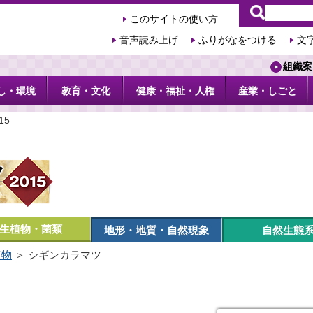
このサイトの使い方
音声読み上げ
ふりがなをつける
文
組織案
し・環境
教育・文化
健康・福祉・人権
産業・しごと
15
生植物・菌類
地形・地質・自然現象
自然生態
植物
＞ シギンカラマツ