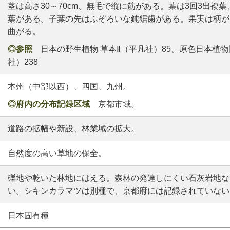
茎は高さ30～70cm、無毛で縦に筋がある。葉は3回3出複
葉がある。子葉の先はふぞろいな鈍鋸歯がある。果実は柄が
曲がる。
◎参照
日本の野生植物 草本Ⅱ（平凡社）85、原色日本植物
社）238
本州（中部以西）、四国、九州。
◎府内の分布記録区域
京都市域。
道路の拡幅や新設、林業域の拡大。
自然度の高い草地の保全。
礫地や乾いた林地にはえる。森林の発達しにくい石灰岩地な
い。シキンカラマツは別種で、京都府には記録されていない
日本固有種