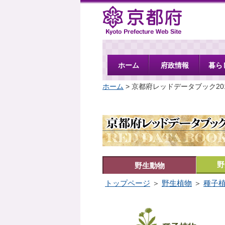
京都府
ホーム
府政情報
暮ら
ホーム
> 京都府レッドデータブック20
野
野生動物
トップページ
＞
野生植物
＞
種子