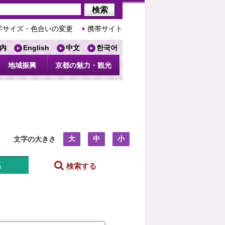
字サイズ・色合いの変更
携帯サイト
内
English
中文
한국어
地域振興
京都の魅力・観光
大
中
小
文字の大きさ
系
検索する