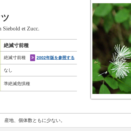
マツ
m Siebold et Zucc.
絶滅寸前種
絶滅寸前種
2002年版を参照する
なし
準絶滅危惧種
産地、個体数ともに少ない。