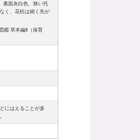
葉、裏面灰白色、狭い托
なく、花柱は細く先が
図鑑 草本編Ⅱ（保育
どにはえることが多
。