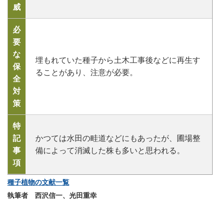
威
必
要
な
埋もれていた種子から土木工事後などに再生す
保
ることがあり、注意が必要。
全
対
策
特
記
かつては水田の畦道などにもあったが、圃場整
事
備によって消滅した株も多いと思われる。
項
種子植物の文献一覧
執筆者 西沢信一、光田重幸