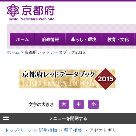
京都府
ホーム
府政情報
暮らし・環境
教育・文化
ホーム
> 京都府レッドデータブック2015
大
中
小
文字の大きさ
メニューを開閉する
トップページ
＞
野生植物
＞
種子植物
＞ アゼオトギリ