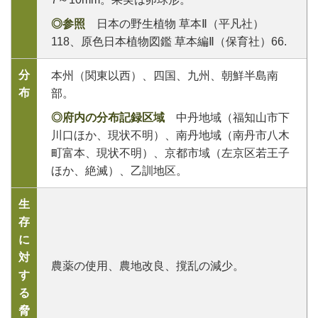
◎参照
日本の野生植物 草本Ⅱ（平凡社）
118、原色日本植物図鑑 草本編Ⅱ（保育社）66.
分
本州（関東以西）、四国、九州、朝鮮半島南
布
部。
◎府内の分布記録区域
中丹地域（福知山市下
川口ほか、現状不明）、南丹地域（南丹市八木
町富本、現状不明）、京都市域（左京区若王子
ほか、絶滅）、乙訓地区。
生
存
に
対
農薬の使用、農地改良、撹乱の減少。
す
る
脅