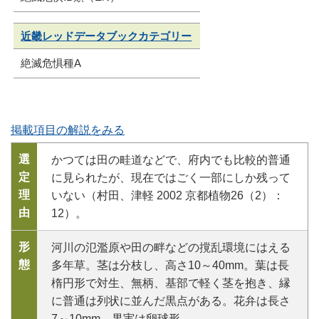
近畿レッドデータブックカテゴリー
絶滅危惧種A
掲載項目の解説をみる
選
かつては田の畦道などで、府内でも比較的普通
定
に見られたが、現在ではごく一部にしか残って
理
いない（村田、津軽 2002 京都植物26（2）：
由
12）。
形
河川の氾濫原や田の畔などの撹乱環境にはえる
態
多年草。茎は分枝し、高さ10～40mm。葉は長
楕円形で対生、無柄、基部で軽く茎を抱き、縁
に普通は列状に並んだ黒点がある。花弁は長さ
7～10mm。果実は卵球形。