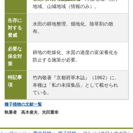
地域、山城地域（情報のみ）。
生存に
水田の耕地整理、畑地化、除草剤の散
対する
布。
脅威
必要な
耕地の乾燥化、水質の過度の富栄養化を
保全対
防止する施策が必要。
策
特記事
竹内敬著『京都府草木誌』（1962）に、
項
本種は「私の未採集品」として載せられ
ている。
種子植物の文献一覧
執筆者 高木俊夫、光田重幸