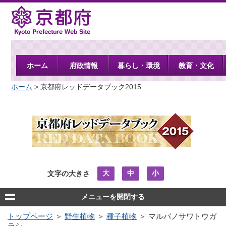
京都府
ホーム
府政情報
暮らし・環境
教育・文化
ホーム
> 京都府レッドデータブック2015
大
中
小
文字の大きさ
メニューを開閉する
トップページ
＞
野生植物
＞
種子植物
＞ マルバノサワトウガ
ラシ