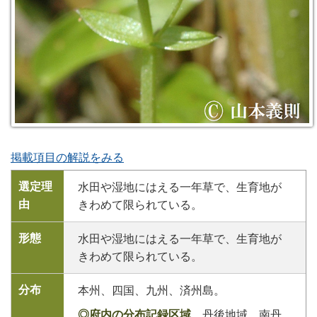
掲載項目の解説をみる
選定理
水田や湿地にはえる一年草で、生育地が
由
きわめて限られている。
形態
水田や湿地にはえる一年草で、生育地が
きわめて限られている。
分布
本州、四国、九州、済州島。
◎府内の分布記録区域
丹後地域、南丹