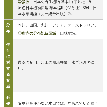
◎参照
日本の野生植物 草本Ⅰ（平凡社）5、
原色日本植物図鑑 草本編Ⅲ（保育社）394、日
本水草図鑑（文一総合出版）24
分
本州、四国、九州、アジア、オーストラリア。
布
◎府内の分布記録区域
山城地域。
生
存
に
対
農薬の多用、水田の圃場整備、水質汚濁の進
す
行。
る
脅
威
必
要
除草剤を使わない水田では、埋もれていた種子