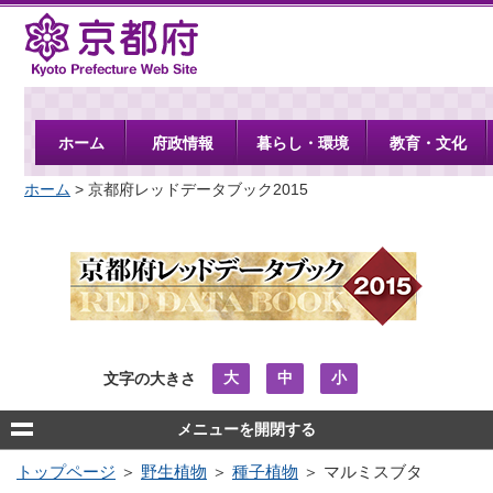
京都府
ホーム
府政情報
暮らし・環境
教育・文化
ホーム
> 京都府レッドデータブック2015
大
中
小
文字の大きさ
メニューを開閉する
トップページ
＞
野生植物
＞
種子植物
＞ マルミスブタ