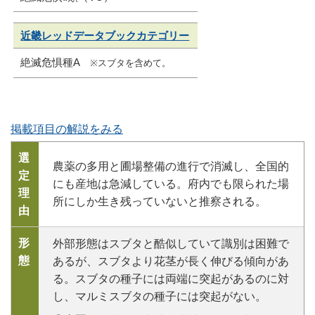
近畿レッドデータブックカテゴリー
絶滅危惧種A
※スブタを含めて。
掲載項目の解説をみる
選
農薬の多用と圃場整備の進行で消滅し、全国的
定
にも産地は急減している。府内でも限られた場
理
所にしか生き残っていないと推察される。
由
形
外部形態はスブタと酷似していて識別は困難で
態
あるが、スブタより花茎が長く伸びる傾向があ
る。スブタの種子には両端に突起があるのに対
し、マルミスブタの種子には突起がない。