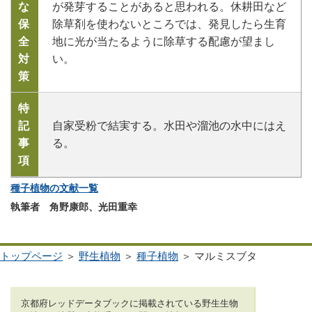
な
が発芽することがあると思われる。休耕田など
保
除草剤を使わないところでは、発見したら生育
全
地に光が当たるように除草する配慮が望まし
対
い。
策
特
記
自家受粉で結実する。水田や溜池の水中にはえ
事
る。
項
種子植物の文献一覧
執筆者 角野康郎、光田重幸
トップページ
＞
野生植物
＞
種子植物
＞ マルミスブタ
京都府レッドデータブックに掲載されている野生生物