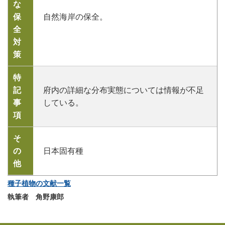
な
保
自然海岸の保全。
全
対
策
特
記
府内の詳細な分布実態については情報が不足
事
している。
項
そ
の
日本固有種
他
種子植物の文献一覧
執筆者 角野康郎