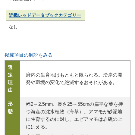
近畿レッドデータブックカテゴリー
なし
掲載項目の解説をみる
選
定
府内の生育地はもともと限られる。沿岸の開
理
発や環境の変化で絶滅するおそれがある。
由
形
幅2～2.5mm、長さ25～55cmの扁平な葉を持
態
つ海産の沈水植物（海草）。アマモが砂泥地
に生育するのに対し、エビアマモは岩礁の上
にはえる。