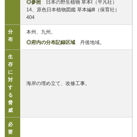
◎参照
日本の野生植物 草本Ⅰ（平凡社）
14、原色日本植物図鑑 草本編Ⅲ（保育社）
404
分
本州、九州。
布
◎府内の分布記録区域
丹後地域。
生
存
に
対
海岸の埋め立て、改修工事。
す
る
脅
威
必
要