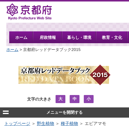
京都府
ホーム
府政情報
暮らし・環境
教育・文化
ホーム
> 京都府レッドデータブック2015
大
中
小
文字の大きさ
メニューを開閉する
トップページ
＞
野生植物
＞
種子植物
＞ エビアマモ