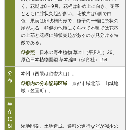
く。花期は8～9月。花柄は斜め上に向き、花序
とともに腺状突起が多い。花被片は6個で白
色。果実は卵状楕円形で、種子の一端に糸状の
尾がある。類似の他種にくらべて本種では花茎
の上部と花柄に腺状突起があるのが見分ける特
徴である。
◎参照
日本の野生植物 草本Ⅰ（平凡社）26、
原色日本植物図鑑 草本編Ⅲ（保育社）154
分
本州（西限は伯耆大山）。
布
◎府内の分布記録区域
京都市域北部、山城地
域（笠置町）。
生
存
に
対
湿地開発、土地造成、遷移の進行などが減少の