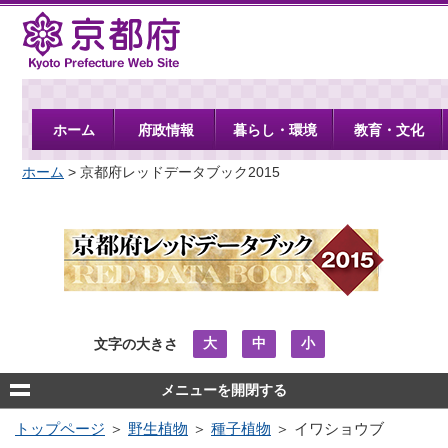
京都府
ホーム
府政情報
暮らし・環境
教育・文化
ホーム
> 京都府レッドデータブック2015
大
中
小
文字の大きさ
メニューを開閉する
トップページ
＞
野生植物
＞
種子植物
＞ イワショウブ