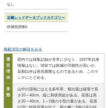
なし
近畿レッドデータブックカテゴリー
絶滅危惧種A
掲載項目の解説をみる
選
府内では採集記録が非常に少なく、1937年以来
定
情報はない。現状では絶滅の可能性が高いが、
理
花期以外は発見困難なものであるため、このラ
由
ンクにとどめる。
形
山中の湿地にはえる多年草。根出葉は線形で長
態
さ10～40cm、縦に刺状突起がある。花茎は高
さ20～40cm、1～2個の小型の葉がある。花茎
の頂に総状花序が出て、苞の腋に3個の花が付