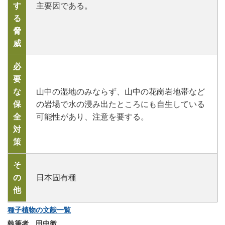
す
主要因である。
る
脅
威
必
要
な
山中の湿地のみならず、山中の花崗岩地帯など
保
の岩場で水の浸み出たところにも自生している
全
可能性があり、注意を要する。
対
策
そ
の
日本固有種
他
種子植物の文献一覧
執筆者 田中徹