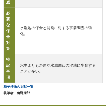
威
必
要
な
水湿地の保全と開発に対する事前調査の強
保
化。
全
対
策
特
記
水中よりも湿原や水域周辺の湿地に生育する
事
ことが多い。
項
種子植物の文献一覧
執筆者 角野康郎