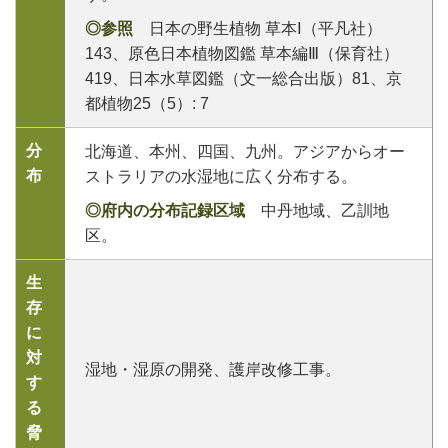
◎参照
日本の野生植物 草本Ⅰ（平凡社）
143、原色日本植物図鑑 草本編Ⅲ（保育社）
419、日本水草図鑑（文一総合出版）81、京
都植物25（5）: 7
分
北海道、本州、四国、九州。アジアからオー
布
ストラリアの水湿地に広く分布する。
◎府内の分布記録区域
中丹地域、乙訓地
区。
生
存
に
対
湿地・湿原の開発、護岸改修工事。
す
る
脅