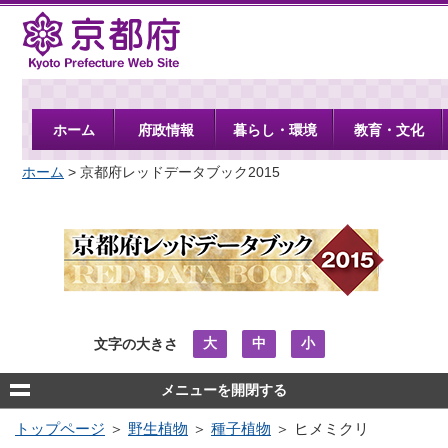
京都府
ホーム
府政情報
暮らし・環境
教育・文化
ホーム
> 京都府レッドデータブック2015
大
中
小
文字の大きさ
メニューを開閉する
トップページ
＞
野生植物
＞
種子植物
＞ ヒメミクリ