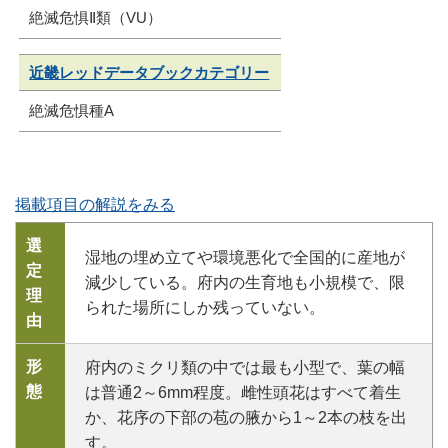
絶滅危惧Ⅱ類（VU）
近畿レッドデータブックカテゴリー
絶滅危惧種A
掲載項目の解説をみる
選
湿地の埋め立てや環境悪化で全国的に産地が
定
減少している。府内の生育地も小規模で、限
理
られた場所にしか残っていない。
由
形
府内のミクリ類の中では最も小型で、葉の幅
態
は普通2～6mm程度。雌性頭花はすべて着生
か、花序の下部の苞の腋から1～2本の枝を出
す。