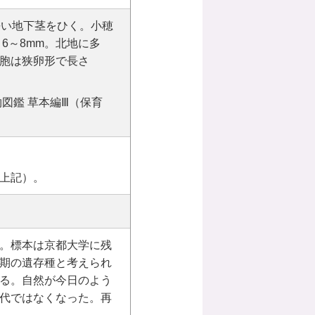
長い地下茎をひく。小穂
6～8mm。北地に多
胞は狭卵形で長さ
図鑑 草本編Ⅲ（保育
上記）。
。標本は京都大学に残
期の遺存種と考えられ
る。自然が今日のよう
代ではなくなった。再