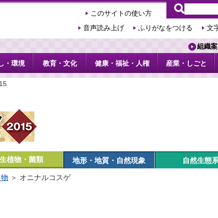
このサイトの使い方
音声読み上げ
ふりがなをつける
文
組織案
し・環境
教育・文化
健康・福祉・人権
産業・しごと
15
生植物・菌類
地形・地質・自然現象
自然生態
植物
＞ オニナルコスゲ