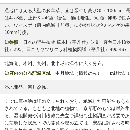
湿地にはえる大型の多年草。茎は叢生し高さ30～100cm、
は4～8個、上部3～4個は雄性、他は雌性。果胞は卵形で長さ
い。ウマスゲ（府内絶滅寸前種）にやや似るがウマスゲの果
10mm前後。
◎参照
日本の野生植物 草本Ⅰ（平凡社）149、原色日本植物
社）295、日本カヤツリグサ科植物図譜（平凡社）496-497
北海道、本州、九州。北半球の温帯に広く分布。
◎府内の分布記録区域
中丹地域（情報のみ）、山城地域（
湿地開発、河川改修。
すでに巨椋池は埋め立てられており、絶滅した可能性もある
されている。もともと北地の植物で、京都府のものは最終氷
る。湿地開発や河川改修に先立つ詳細な生物調査が必要であ
に荒廃した状況下での開発や埋め立ては、安易に許される時