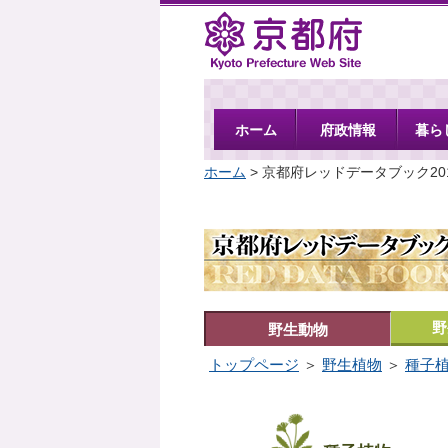
京都府
ホーム
府政情報
暮ら
ホーム
> 京都府レッドデータブック20
野
野生動物
トップページ
＞
野生植物
＞
種子