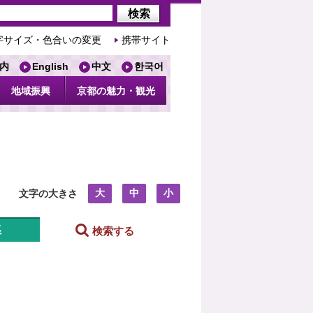
字サイズ・色合いの変更
携帯サイト
内
English
中文
한국어
地域振興
京都の魅力・観光
大
中
小
文字の大きさ
系
検索する