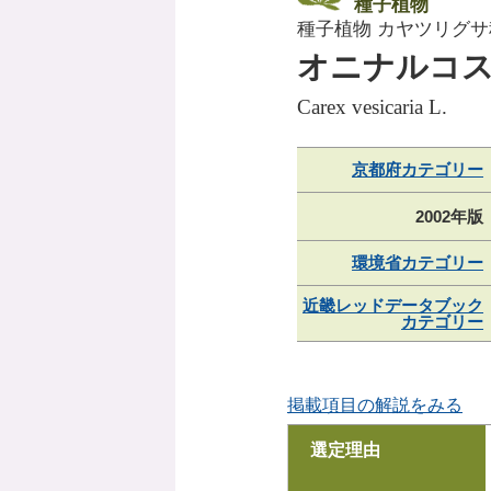
種子植物
種子植物 カヤツリグサ
オニナルコ
Carex vesicaria L.
京都府カテゴリー
2002年版
環境省カテゴリー
近畿レッドデータブック
カテゴリー
掲載項目の解説をみる
選定理由