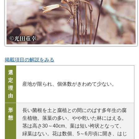
掲載項目の解説をみる
選
定
産地が限られ、個体数がきわめて少ない。
理
由
形
長い菌根を土と腐植との間にのばす多年生の腐
態
生植物。落葉の多い、やや乾いた林にはえる。
茎は高さ30～40cm、葉は短い袴状となって、
緑葉はない。花は数個、5～6月頃に開き、はじ