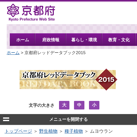
京都府
ホーム
府政情報
暮らし・環境
教育・文化
ホーム
> 京都府レッドデータブック2015
大
中
小
文字の大きさ
メニューを開閉する
トップページ
＞
野生植物
＞
種子植物
＞ ムヨウラン