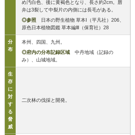
め汚白色、後に黄褐色となり、長さ約2cm。唇
弁は3裂して中裂片の内側には長毛がある。
◎参照
日本の野生植物 草本Ⅰ（平凡社）206、
原色日本植物図鑑 草本編Ⅲ（保育社）28
分
本州、四国、九州。
布
◎府内の分布記録区域
中丹地域（記録の
み）、山城地域。
生
存
に
対
二次林の伐採と開発。
す
る
脅
威