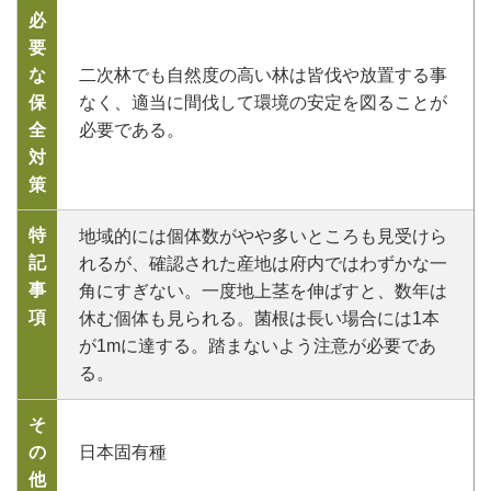
必
要
な
二次林でも自然度の高い林は皆伐や放置する事
保
なく、適当に間伐して環境の安定を図ることが
全
必要である。
対
策
特
地域的には個体数がやや多いところも見受けら
記
れるが、確認された産地は府内ではわずかな一
事
角にすぎない。一度地上茎を伸ばすと、数年は
項
休む個体も見られる。菌根は長い場合には1本
が1mに達する。踏まないよう注意が必要であ
る。
そ
の
日本固有種
他