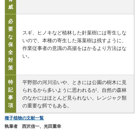
威
必
要
スギ、ヒノキなど植林した針葉樹には寄生しな
な
いので、本種の寄生した落葉樹は残すように、
保
作業従事者の意識の高揚をはかるより方法はな
全
い。
対
策
特
平野部の河川沿いや、ときには公園の樹木に見
記
られるから多いように思われるが、自然の森林
事
のなかにはほとんど見られない。レンジャク類
項
の重要な餌でもある。
種子植物の文献一覧
執筆者 西沢信一、光田重幸