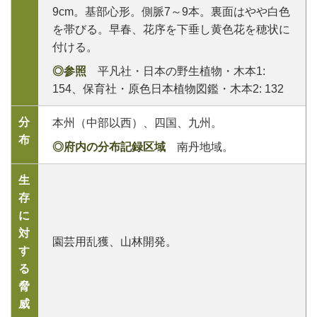
9cm。基部心形。側脈7～9本。裏面はやや白色
を帯びる。早春、花序を下垂し黄色花を穂状に
付ける。
◎参照
平凡社・日本の野生植物・木本1:
154、保育社・原色日本植物図鑑・木本2: 132
分
本州（中部以西）、四国、九州。
布
◎府内の分布記録区域
南丹地域。
生
存
に
対
園芸用乱獲、山林開発。
す
る
脅
威