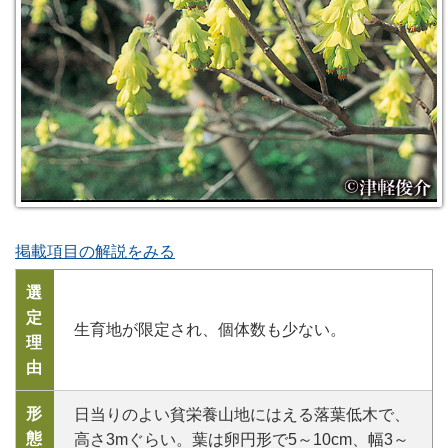
掲載項目の解説をみる
選
定
生育地が限定され、個体数も少ない。
理
由
形
日当りのよい貧栄養山地にはえる落葉低木で、
態
高さ3mぐらい。葉は卵円形で5～10cm、幅3～