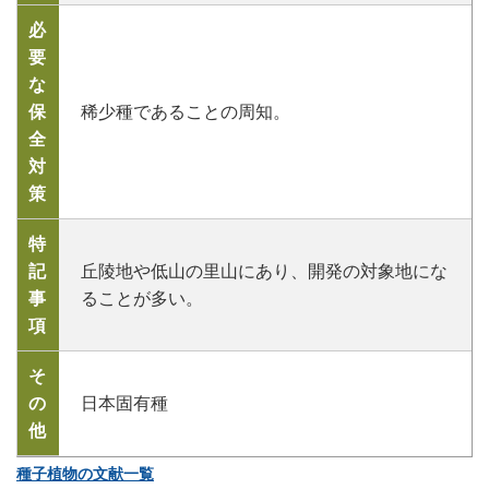
必
要
な
保
稀少種であることの周知。
全
対
策
特
記
丘陵地や低山の里山にあり、開発の対象地にな
事
ることが多い。
項
そ
の
日本固有種
他
種子植物の文献一覧