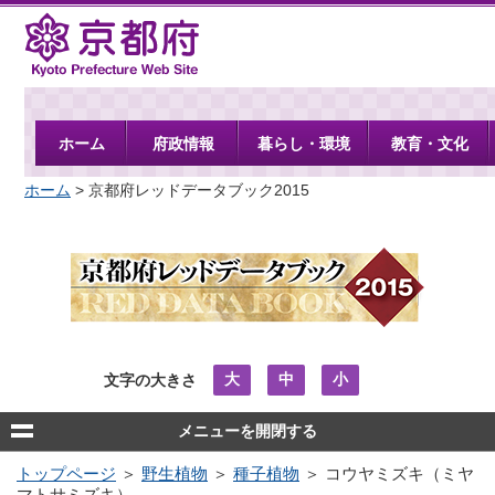
京都府
ホーム
府政情報
暮らし・環境
教育・文化
ホーム
> 京都府レッドデータブック2015
大
中
小
文字の大きさ
メニューを開閉する
トップページ
＞
野生植物
＞
種子植物
＞ コウヤミズキ（ミヤ
マトサミズキ）