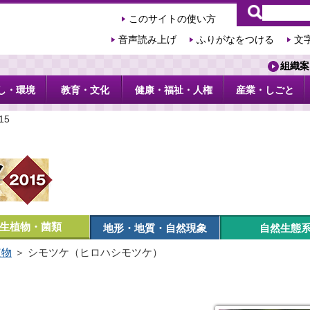
このサイトの使い方
音声読み上げ
ふりがなをつける
文
組織案
し・環境
教育・文化
健康・福祉・人権
産業・しごと
15
生植物・菌類
地形・地質・自然現象
自然生態
植物
＞ シモツケ（ヒロハシモツケ）