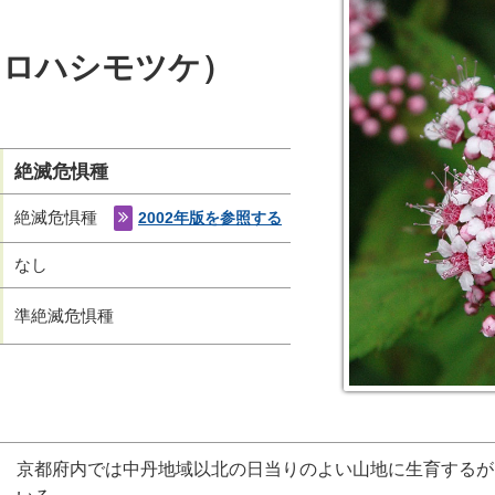
ヒロハシモツケ）
絶滅危惧種
絶滅危惧種
2002年版を参照する
なし
準絶滅危惧種
京都府内では中丹地域以北の日当りのよい山地に生育するが