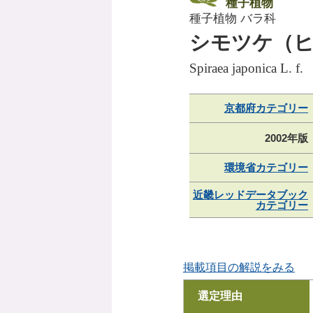
種子植物
種子植物 バラ科
シモツケ（
Spiraea japonica L. f.
京都府カテゴリー
2002年版
環境省カテゴリー
近畿レッドデータブック
カテゴリー
掲載項目の解説をみる
選定理由