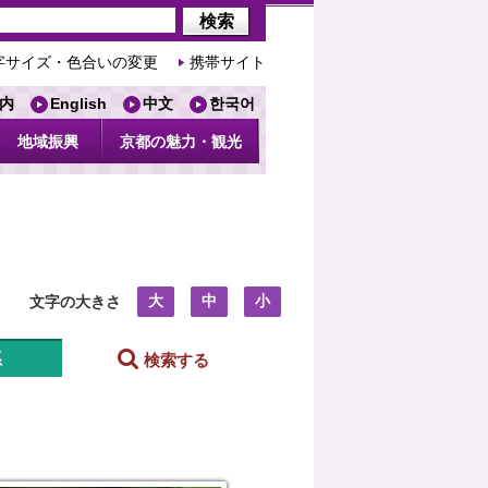
字サイズ・色合いの変更
携帯サイト
内
English
中文
한국어
地域振興
京都の魅力・観光
大
中
小
文字の大きさ
系
検索する