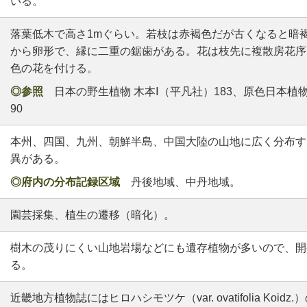
いる。
落葉低木で高さ1mぐらい。若枝は赤褐色だが古くなると暗
から卵形で、縁に二重の鋸歯がある。花は枝先に複散房花序
色の花を付ける。
◎参照
日本の野生植物 木本Ⅰ（平凡社）183、原色日本植物
90
本州、四国、九州、朝鮮半島、中国大陸の山地に広く分布す
異がある。
◎府内の分布記録区域
丹後地域、中丹地域。
園芸採集、植生の遷移（暗化）。
樹木の茂りにくい山地岩場などにも遺存植物が多いので、開
る。
近畿地方植物誌にはヒロハシモツケ（var. ovatifolia Koi