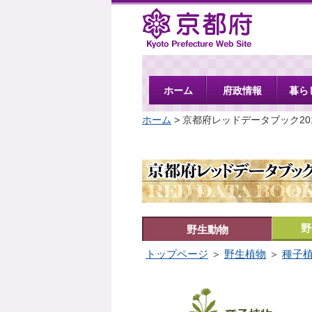
京都府
ホーム
府政情報
暮ら
ホーム
> 京都府レッドデータブック20
野
野生動物
トップページ
＞
野生植物
＞
種子