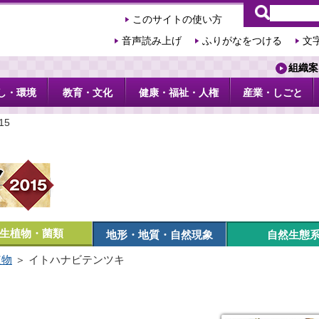
このサイトの使い方
音声読み上げ
ふりがなをつける
文
組織案
し・環境
教育・文化
健康・福祉・人権
産業・しごと
15
生植物・菌類
地形・地質・自然現象
自然生態
植物
＞ イトハナビテンツキ