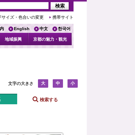
字サイズ・色合いの変更
携帯サイト
内
English
中文
한국어
地域振興
京都の魅力・観光
大
中
小
文字の大きさ
系
検索する