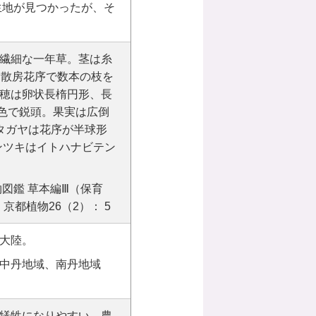
生地が見つかったが、そ
繊細な一年草。茎は糸
な散房花序で数本の枝を
穂は卵状長楕円形、長
褐色で鋭頭。果実は広倒
タガヤは花序が半球形
ンツキはイトハナビテン
図鑑 草本編Ⅲ（保育
京都植物26（2）： 5
大陸。
中丹地域、南丹地域
犠牲になりやすい。農