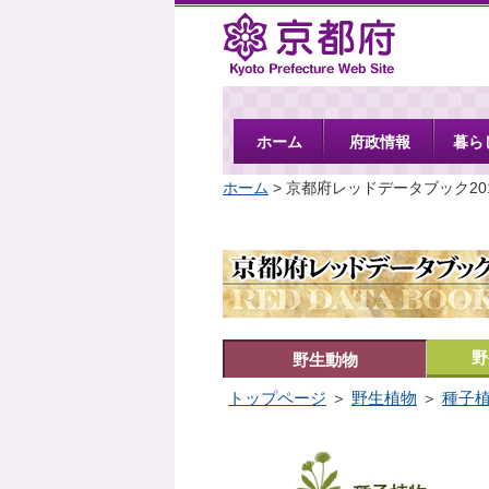
京都府
ホーム
府政情報
暮ら
ホーム
> 京都府レッドデータブック20
野
野生動物
トップページ
＞
野生植物
＞
種子