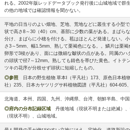
れる。2002年版レッドデータブック発行後に山城地域で群
の他の地域では確認情報を聞かない。
平地の日当りのよい畑地、芝地、荒地などに叢生する小型で
状で高さ8～30（40）cm、基部に少数の葉がある。まばら
分け、まばらに小穂を付ける。苞はほとんど発達しない。小
さ3～5mm、幅1.5mm、熟して栗褐色になる。。鱗片は栗
卵形で3稜があり、面には微細な皺状の点がある。同属のハ
の頭状で径7～12mm。熟しても錆色を帯びた黄色。イトテ
ツキの花序が分枝せず頭状に短縮したもの。
◎参照
日本の野生植物 草本Ⅰ（平凡社）173、原色日本植物
社）235、日本カヤツリグサ科植物図譜（平凡社）604-605、
北海道、本州、四国、九州、沖縄県、台湾、朝鮮半島、中国
◎府内の分布記録区域
丹後地域（現状不明または絶滅）、
（現状不明）、山城地域。
最も開発の手が伸びやすい立地にはえ、宅地化、道路新設の