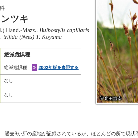
科
テンツキ
l.) Hand.-Mazz.,
Bulbostylis capillaris
p. trifida (Nees) T. Koyama
絶滅危惧種
絶滅危惧種
2002年版を参照する
なし
なし
過去8か所の産地が記録されているが、ほとんどの所で現状