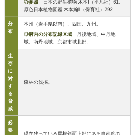
◎参照
日本の野生植物 木本Ⅰ（平凡社）61、
原色日本植物図鑑 木本編Ⅱ（保育社）292
分
本州（岩手県以南）、四国、九州。
布
◎府内の分布記録区域
丹後地域、中丹地
域、南丹地域、京都市域北部。
生
存
に
対
森林の伐採。
す
る
脅
威
必
要
現在残っている尾根斜面上部にある自然度の