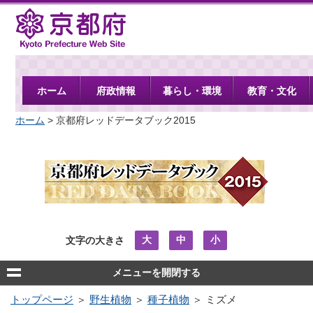
京都府
ホーム
府政情報
暮らし・環境
教育・文化
ホーム
> 京都府レッドデータブック2015
大
中
小
文字の大きさ
メニューを開閉する
トップページ
＞
野生植物
＞
種子植物
＞ ミズメ