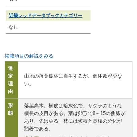
近畿レッドデータブックカテゴリー
なし
掲載項目の解説をみる
選
定
山地の落葉樹林に自生するが、個体数が少な
理
い。
由
形
落葉高木。樹皮は暗灰色で、サクラのような
態
横長の皮目がある。葉は卵形で8～15の側脈が
あり、先は尖る。枝には短枝と長枝の分化が
顕著である。