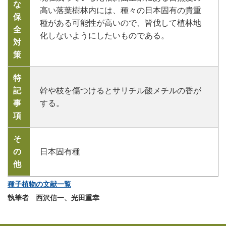
な
高い落葉樹林内には、種々の日本固有の貴重
保
種がある可能性が高いので、皆伐して植林地
全
化しないようにしたいものである。
対
策
特
記
幹や枝を傷つけるとサリチル酸メチルの香が
事
する。
項
そ
の
日本固有種
他
種子植物の文献一覧
執筆者 西沢信一、光田重幸