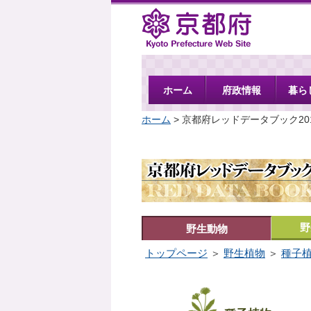
京都府
ホーム
府政情報
暮ら
ホーム
> 京都府レッドデータブック20
野
野生動物
トップページ
＞
野生植物
＞
種子