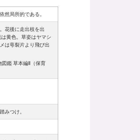
依然局所的である。
。花後に走出枝を出
花は黄色。草姿はヤマシ
メは萼裂片より飛び出
図鑑 草本編Ⅱ（保育
踏みつけ。