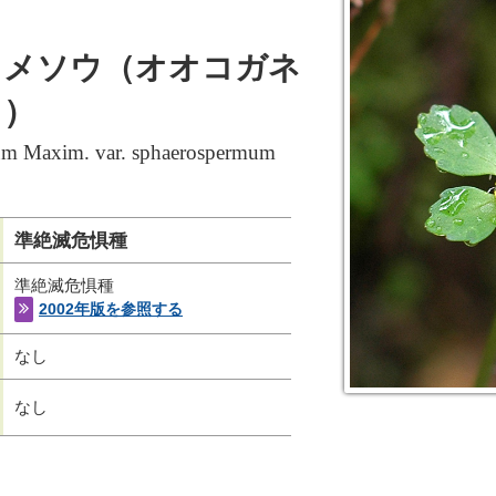
ノメソウ（オオコガネ
ウ）
um Maxim. var. sphaerospermum
準絶滅危惧種
準絶滅危惧種
2002年版を参照する
なし
なし