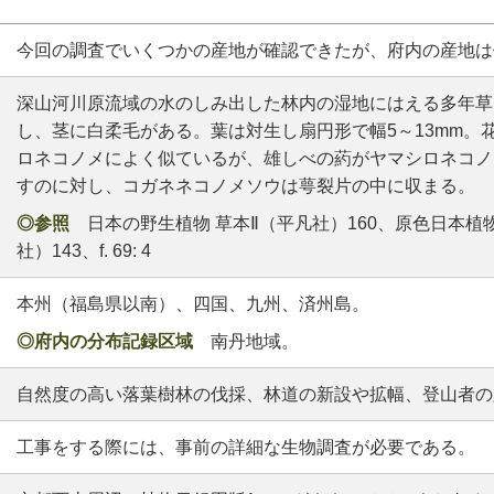
今回の調査でいくつかの産地が確認できたが、府内の産地は
深山河川原流域の水のしみ出した林内の湿地にはえる多年草
し、茎に白柔毛がある。葉は対生し扇円形で幅5～13mm。
ロネコノメによく似ているが、雄しべの葯がヤマシロネコノ
すのに対し、コガネネコノメソウは萼裂片の中に収まる。
◎参照
日本の野生植物 草本Ⅱ（平凡社）160、原色日本植物
社）143、f. 69: 4
本州（福島県以南）、四国、九州、済州島。
◎府内の分布記録区域
南丹地域。
自然度の高い落葉樹林の伐採、林道の新設や拡幅、登山者の
工事をする際には、事前の詳細な生物調査が必要である。