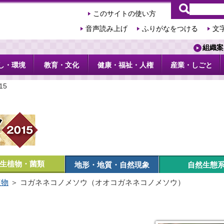
このサイトの使い方
音声読み上げ
ふりがなをつける
文
組織案
し・環境
教育・文化
健康・福祉・人権
産業・しごと
15
生植物・菌類
地形・地質・自然現象
自然生態
植物
＞ コガネネコノメソウ（オオコガネネコノメソウ）