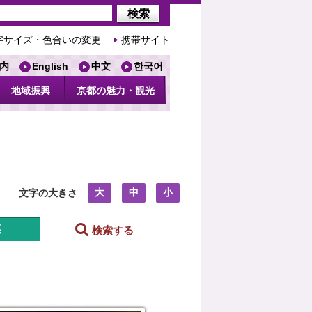
字サイズ・色合いの変更
携帯サイト
内
English
中文
한국어
地域振興
京都の魅力・観光
大
中
小
文字の大きさ
系
検索する