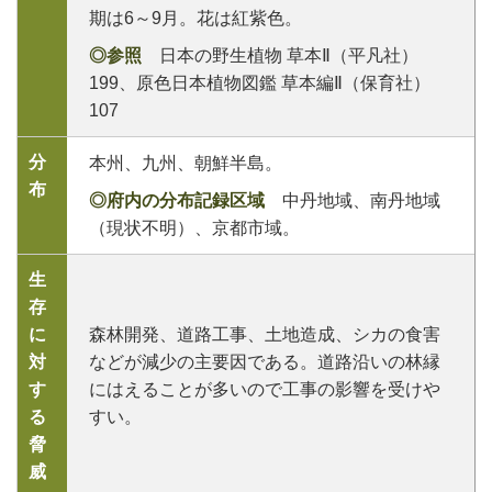
期は6～9月。花は紅紫色。
◎参照
日本の野生植物 草本Ⅱ（平凡社）
199、原色日本植物図鑑 草本編Ⅱ（保育社）
107
分
本州、九州、朝鮮半島。
布
◎府内の分布記録区域
中丹地域、南丹地域
（現状不明）、京都市域。
生
存
に
森林開発、道路工事、土地造成、シカの食害
対
などが減少の主要因である。道路沿いの林縁
す
にはえることが多いので工事の影響を受けや
る
すい。
脅
威