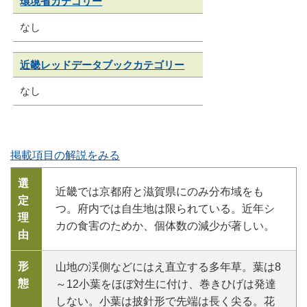
環境省カテゴリー
なし
近畿レッドデータブックカテゴリー
なし
掲載項目の解説をみる
選
近畿では京都府と滋賀県にのみ分布域をも
定
つ。府内では自生地は限られている。近年シ
理
カの食害のためか、個体数の減少が著しい。
由
形
山地の渓側などにはえ直立する多年草。葉は8
態
～12小葉をほぼ対生に付け、巻きひげは発達
しない。小葉は披針形で先端は長く尖る。花