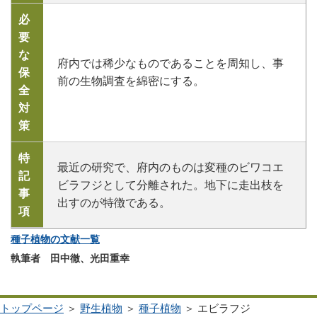
必
要
な
府内では稀少なものであることを周知し、事
保
前の生物調査を綿密にする。
全
対
策
特
最近の研究で、府内のものは変種のビワコエ
記
ビラフジとして分離された。地下に走出枝を
事
出すのが特徴である。
項
種子植物の文献一覧
執筆者 田中徹、光田重幸
トップページ
＞
野生植物
＞
種子植物
＞ エビラフジ