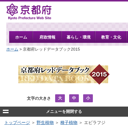
京都府
ホーム
府政情報
暮らし・環境
教育・文化
ホーム
> 京都府レッドデータブック2015
大
中
小
文字の大きさ
メニューを開閉する
トップページ
＞
野生植物
＞
種子植物
＞ エビラフジ