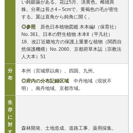
い鈍鋸歯がある。花は5月、淡黄色。雌雄異
株。分果は長さ4～5cmで、黄褐色の毛が密生
する。翼は直角から鈍角に開く。
◎参照
原色日本植物図鑑 木本編Ⅰ（保育社）
No. 361、日本の野生植物 木本Ⅱ（平凡社）
18、改訂近畿地方の保護上重要な植物（関西自
然保護機構）No. 2060、京都府草木誌（宗教法
人大本）51
分
本州（宮城県以南）、四国、九州。
布
◎府内の分布記録区域
中丹地域（現状不
明）、南丹地域、京都市域。
生
存
に
対
森林開発、土地造成、道路工事、薬用採集。
す