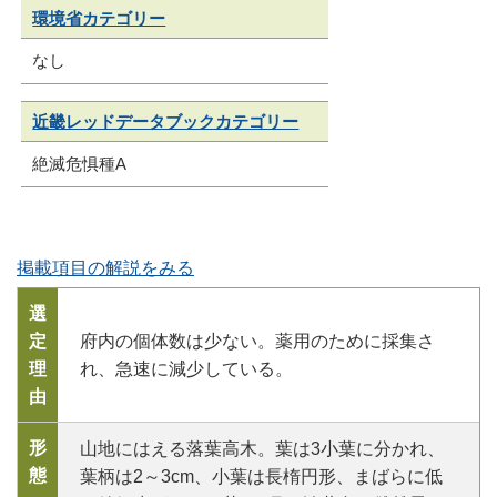
環境省カテゴリー
なし
近畿レッドデータブックカテゴリー
絶滅危惧種A
掲載項目の解説をみる
選
定
府内の個体数は少ない。薬用のために採集さ
理
れ、急速に減少している。
由
形
山地にはえる落葉高木。葉は3小葉に分かれ、
態
葉柄は2～3cm、小葉は長楕円形、まばらに低