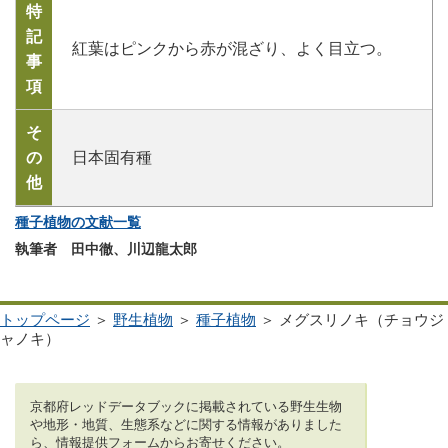
特
記
紅葉はピンクから赤が混ざり、よく目立つ。
事
項
そ
の
日本固有種
他
種子植物の文献一覧
執筆者 田中徹、川辺龍太郎
トップページ
＞
野生植物
＞
種子植物
＞ メグスリノキ（チョウジ
ャノキ）
京都府レッドデータブックに掲載されている野生生物
や地形・地質、生態系などに関する情報がありました
ら、情報提供フォームからお寄せください。