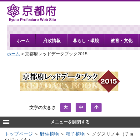
京都府
ホーム
府政情報
暮らし・環境
教育・文化
ホーム
> 京都府レッドデータブック2015
大
中
小
文字の大きさ
メニューを開閉する
トップページ
＞
野生植物
＞
種子植物
＞ メグスリノキ（チョ
ウジャノキ）