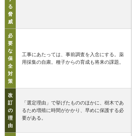
る
脅
威
必
要
な
工事にあたっては、事前調査を入念にする。薬
保
用採集の自粛。種子からの育成も将来の課題。
全
対
策
改
訂
「選定理由」で挙げたもののほかに、樹木であ
の
るため増殖に時間がかかり、早めに保護する必
理
要がある。
由