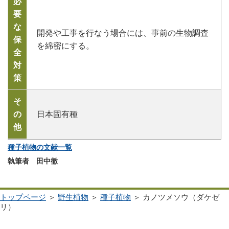
必
要
な
開発や工事を行なう場合には、事前の生物調査
保
を綿密にする。
全
対
策
そ
の
日本固有種
他
種子植物の文献一覧
執筆者 田中徹
トップページ
＞
野生植物
＞
種子植物
＞ カノツメソウ（ダケゼ
リ）