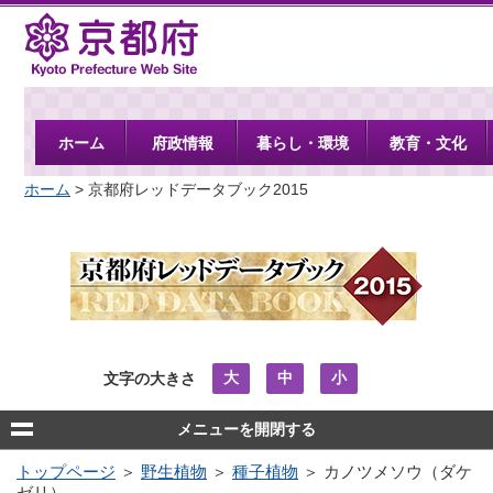
京都府
ホーム
府政情報
暮らし・環境
教育・文化
ホーム
> 京都府レッドデータブック2015
大
中
小
文字の大きさ
メニューを開閉する
トップページ
＞
野生植物
＞
種子植物
＞ カノツメソウ（ダケ
ゼリ）