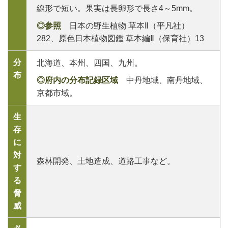
線形で短い。果実は長卵形で長さ4～5mm。
◎参照
日本の野生植物 草本Ⅱ（平凡社）
282、原色日本植物図鑑 草本編Ⅱ（保育社）13
分
北海道、本州、四国、九州。
布
◎府内の分布記録区域
中丹地域、南丹地域、
京都市域。
生
存
に
対
森林開発、土地造成、道路工事など。
す
る
脅
威