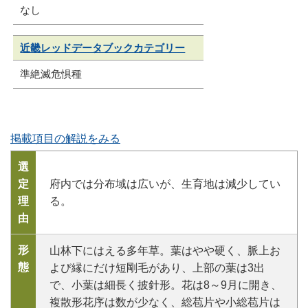
なし
近畿レッドデータブックカテゴリー
準絶滅危惧種
掲載項目の解説をみる
選
定
府内では分布域は広いが、生育地は減少してい
理
る。
由
形
山林下にはえる多年草。葉はやや硬く、脈上お
態
よび縁にだけ短剛毛があり、上部の葉は3出
で、小葉は細長く披針形。花は8～9月に開き、
複散形花序は数が少なく、総苞片や小総苞片は