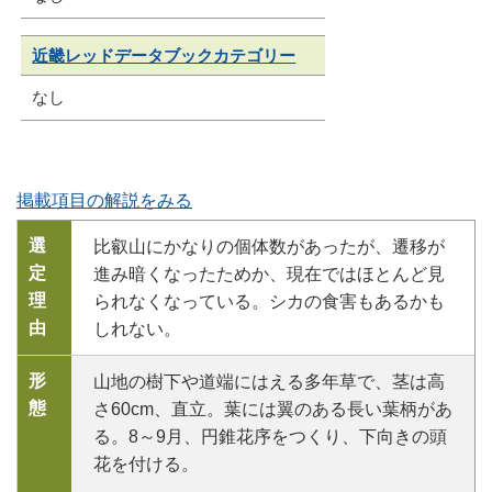
近畿レッドデータブックカテゴリー
なし
掲載項目の解説をみる
選
比叡山にかなりの個体数があったが、遷移が
定
進み暗くなったためか、現在ではほとんど見
理
られなくなっている。シカの食害もあるかも
由
しれない。
形
山地の樹下や道端にはえる多年草で、茎は高
態
さ60cm、直立。葉には翼のある長い葉柄があ
る。8～9月、円錐花序をつくり、下向きの頭
花を付ける。