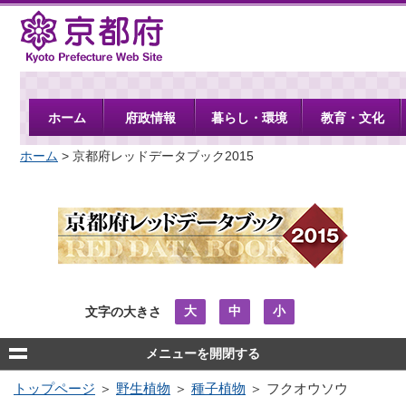
京都府
ホーム
府政情報
暮らし・環境
教育・文化
ホーム
> 京都府レッドデータブック2015
大
中
小
文字の大きさ
メニューを開閉する
トップページ
＞
野生植物
＞
種子植物
＞ フクオウソウ