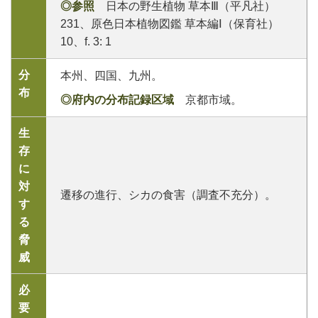
◎参照
日本の野生植物 草本Ⅲ（平凡社）
231、原色日本植物図鑑 草本編Ⅰ（保育社）
10、f. 3: 1
分
本州、四国、九州。
布
◎府内の分布記録区域
京都市域。
生
存
に
対
遷移の進行、シカの食害（調査不充分）。
す
る
脅
威
必
要