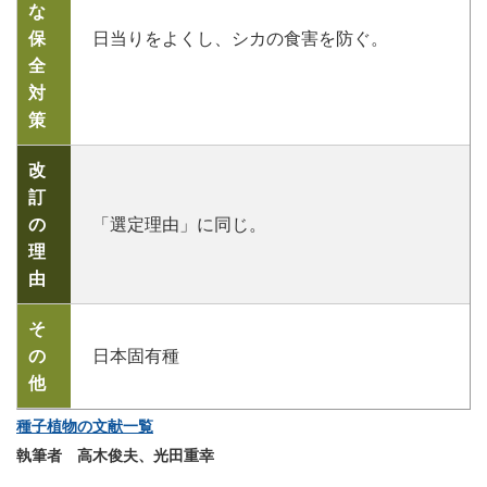
な
保
日当りをよくし、シカの食害を防ぐ。
全
対
策
改
訂
の
「選定理由」に同じ。
理
由
そ
の
日本固有種
他
種子植物の文献一覧
執筆者 高木俊夫、光田重幸