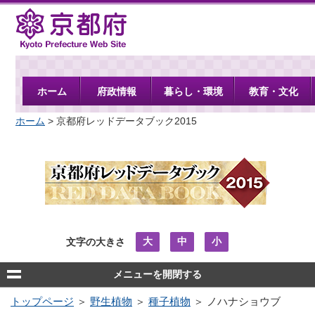
京都府
ホーム
府政情報
暮らし・環境
教育・文化
ホーム
> 京都府レッドデータブック2015
大
中
小
文字の大きさ
メニューを開閉する
トップページ
＞
野生植物
＞
種子植物
＞ ノハナショウブ