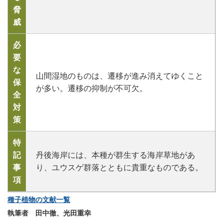
脅
威
必
要
な
山間湿地のものは、遷移が進み消えてゆくこと
保
が多い。遷移の抑制が不可欠。
全
対
策
特
記
丹後海岸には、本種が群生する海岸草地があ
事
り、ユウスゲ群落とともに貴重なものである。
項
種子植物の文献一覧
執筆者 田中徹、光田重幸