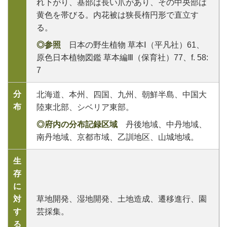
れ下がり、基部は長い爪があり、その中央部は
黄色を帯びる。内花被は狭長楕円形で直立す
る。
◎参照
日本の野生植物 草本Ⅰ（平凡社）61、
原色日本植物図鑑 草本編Ⅲ（保育社）77、f. 58:
7
分
北海道、本州、四国、九州、朝鮮半島、中国大
布
陸東北部、シベリア東部。
◎府内の分布記録区域
丹後地域、中丹地域、
南丹地域、京都市域、乙訓地区、山城地域。
生
存
に
対
草地開発、湿地開発、土地造成、遷移進行、園
す
芸採集。
る