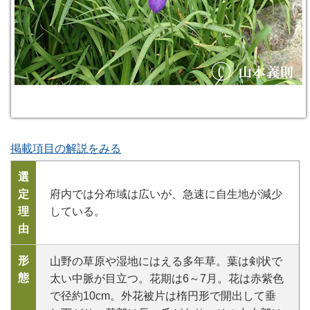
掲載項目の解説をみる
選
定
府内では分布域は広いが、急速に自生地が減少
理
している。
由
形
山野の草原や湿地にはえる多年草。葉は剣状で
態
太い中脈が目立つ。花期は6～7月。花は赤紫色
で径約10cm。外花被片は楕円形で開出して垂