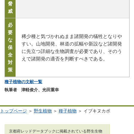
脅
威
必
要
稀少種と気づかれぬまま諸開発の犠牲となりや
な
すい。山地開発、林道の拡幅や新設など諸開発
保
に先立つ詳細な生物調査が必要であり、そのう
全
えで諸開発の適否を判断すべきである。
対
策
種子植物の文献一覧
執筆者 津軽俊介、光田重幸
トップページ
＞
野生植物
＞
種子植物
＞ イブキヌカボ
京都府レッドデータブックに掲載されている野生生物