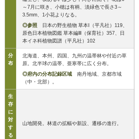
～7月に咲き、小穂は有柄、淡緑色で長さ3～
3.5mm、1小花よりなる。
◎参照
日本の野生植物 草本Ⅰ（平凡社）119、
原色日本植物図鑑 草本編Ⅲ（保育社）357、日
本イネ科植物図譜（平凡社）102
分
北海道、本州、四国、九州の温帯林や付近の草
布
原。北半球の温帯、亜寒帯に広く分布。
◎府内の分布記録区域
南丹地域、京都市域
（中・北部）。
生
存
に
対
山地開発。林道の拡幅や新設、遷移の進行。
す
る