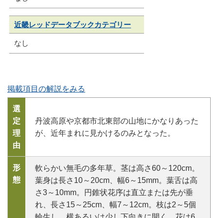
近畿レッドデータブックカテゴリー
なし
掲載項目の解説をみる
選
定
丹波高原や京都市北東部の山地にかなりあった
理
が、近年まれに見かけるのみとなった。
由
形
軟らかい無毛の多年草。茎は高さ60～120cm。
態
葉身は長さ10～20cm、幅6～15mm。葉舌は高
さ3～10mm。円錐状花序は直立または先が垂
れ、長さ15～25cm、幅7～12cm。枝は2～5個
輪生し、横あるいは少し下向きに開く。花は6