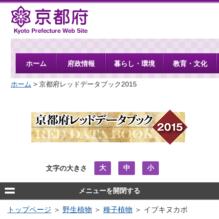
京都府
ホーム
府政情報
暮らし・環境
教育・文化
ホーム
> 京都府レッドデータブック2015
大
中
小
文字の大きさ
メニューを開閉する
トップページ
＞
野生植物
＞
種子植物
＞ イブキヌカボ