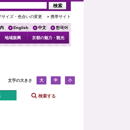
字サイズ・色合いの変更
携帯サイト
内
English
中文
한국어
地域振興
京都の魅力・観光
大
中
小
文字の大きさ
系
検索する