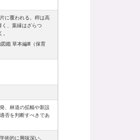
片に覆われる。稈は高
や薄く、葉縁はざらつ
く。
図鑑 草本編Ⅲ（保育
発、林道の拡幅や新設
適否を判断すべきであ
学術的に興味深い。