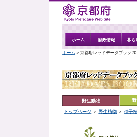
京都府
ホーム
府政情報
暮ら
ホーム
> 京都府レッドデータブック20
野
野生動物
トップページ
＞
野生植物
＞
種子