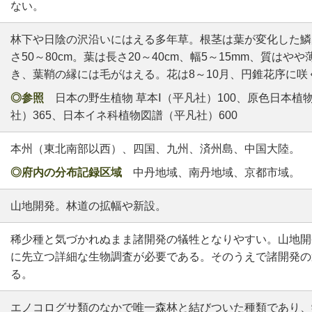
ない。
林下や日陰の沢沿いにはえる多年草。根茎は葉が変化した鱗
さ50～80cm。葉は長さ20～40cm、幅5～15mm、質はや
き、葉鞘の縁には毛がはえる。花は8～10月、円錐花序に咲
◎参照
日本の野生植物 草本Ⅰ（平凡社）100、原色日本植物
社）365、日本イネ科植物図譜（平凡社）600
本州（東北南部以西）、四国、九州、済州島、中国大陸。
◎府内の分布記録区域
中丹地域、南丹地域、京都市域。
山地開発。林道の拡幅や新設。
稀少種と気づかれぬまま諸開発の犠牲となりやすい。山地開
に先立つ詳細な生物調査が必要である。そのうえで諸開発の
る。
エノコログサ類のなかで唯一森林と結びついた種類であり、