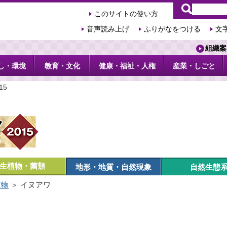
このサイトの使い方
音声読み上げ
ふりがなをつける
文
組織案
し・環境
教育・文化
健康・福祉・人権
産業・しごと
15
生植物・菌類
地形・地質・自然現象
自然生態
植物
＞ イヌアワ