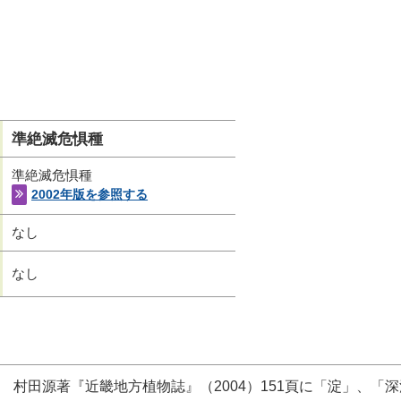
準絶滅危惧種
準絶滅危惧種
2002年版を参照する
なし
なし
村田源著『近畿地方植物誌』（2004）151頁に「淀」、「