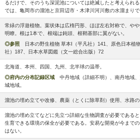
るだけで、そのうち深泥池については絶滅したと考えられる（
では、亀岡市の溜池と京田辺市・木津川河川敷の水溜まりで
常緑の浮遊植物。葉状体は広楕円形、ほぼ左右対称で、やや
明瞭。根は1本で、根端は鈍頭、根鞘基部に翼がない。
◎参照
日本の野生植物 草本Ⅰ（平凡社）141、原色日本植物
社）187、日本水草図鑑（文一総合出版）72
北海道、本州、四国、九州、北半球の温帯。
◎府内の分布記録区域
中丹地域（詳細不明）、南丹地域、
城地域。
溜池の埋め立てや改修、農薬（とくに除草剤）使用、水路の
溜池の埋め立てなどに先立つ詳細な生物調査が必要であると
生育できる環境の保全が必要である。安易な開発が今までの
はない。