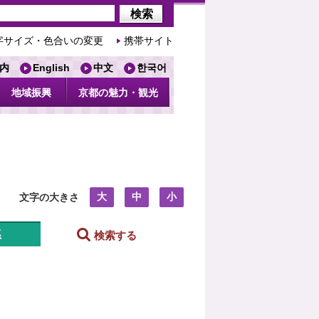
字サイズ・色合いの変更
携帯サイト
内
English
中文
한국어
地域振興
京都の魅力・観光
大
中
小
文字の大きさ
系
検索する