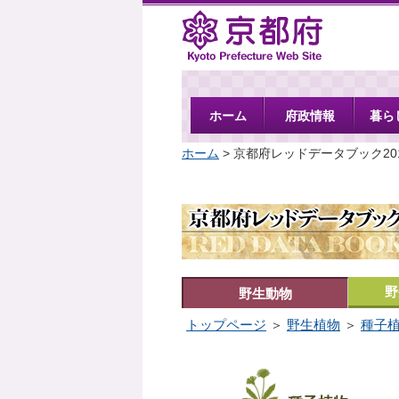
京都府
ホーム
府政情報
暮ら
ホーム
> 京都府レッドデータブック20
野
野生動物
トップページ
＞
野生植物
＞
種子