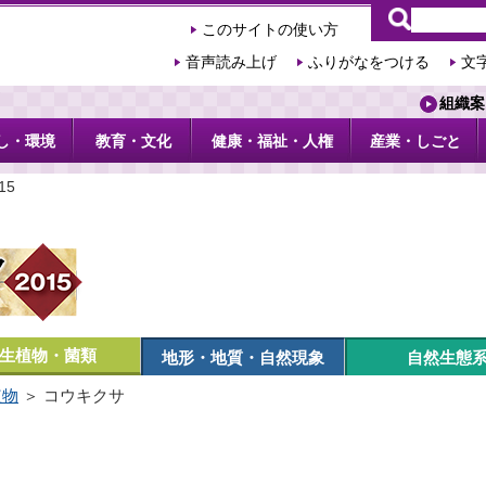
このサイトの使い方
音声読み上げ
ふりがなをつける
文
組織案
し・環境
教育・文化
健康・福祉・人権
産業・しごと
15
生植物・菌類
地形・地質・自然現象
自然生態
植物
＞ コウキクサ