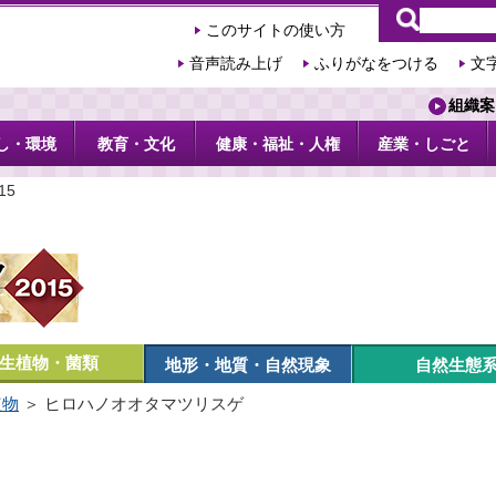
このサイトの使い方
音声読み上げ
ふりがなをつける
文
組織案
し・環境
教育・文化
健康・福祉・人権
産業・しごと
15
生植物・菌類
地形・地質・自然現象
自然生態
植物
＞ ヒロハノオオタマツリスゲ