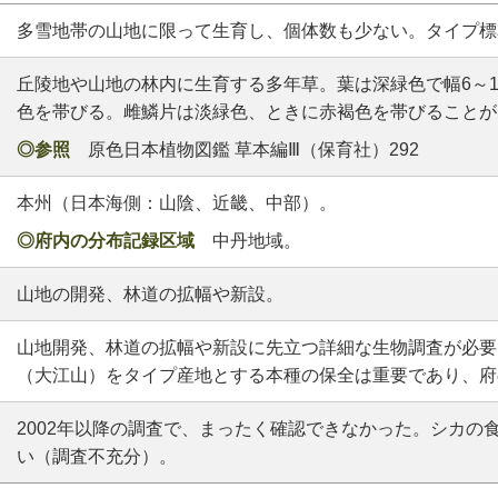
多雪地帯の山地に限って生育し、個体数も少ない。タイプ標
丘陵地や山地の林内に生育する多年草。葉は深緑色で幅6～1
色を帯びる。雌鱗片は淡緑色、ときに赤褐色を帯びることが
◎参照
原色日本植物図鑑 草本編Ⅲ（保育社）292
本州（日本海側：山陰、近畿、中部）。
◎府内の分布記録区域
中丹地域。
山地の開発、林道の拡幅や新設。
山地開発、林道の拡幅や新設に先立つ詳細な生物調査が必要
（大江山）をタイプ産地とする本種の保全は重要であり、府
2002年以降の調査で、まったく確認できなかった。シカの
い（調査不充分）。