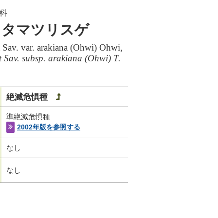
科
オタマツリスゲ
t Sav. var. arakiana (Ohwi) Ohwi,
et Sav. subsp. arakiana (Ohwi) T.
絶滅危惧種
準絶滅危惧種
2002年版を参照する
なし
なし