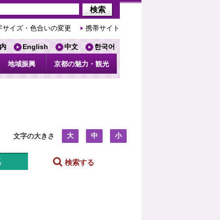
字サイズ・色合いの変更
携帯サイト
内
English
中文
한국어
地域振興
京都の魅力・観光
大
中
小
文字の大きさ
系
検索する