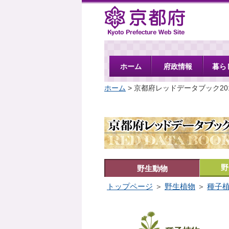
京都府
ホーム
府政情報
暮ら
ホーム
> 京都府レッドデータブック20
野
野生動物
トップページ
＞
野生植物
＞
種子