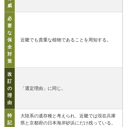
威
必
要
な
保
近畿でも貴重な植物であることを周知する。
全
対
策
改
訂
の
「選定理由」に同じ。
理
由
特
大陸系の遺存種と考えられ、近畿では現在兵庫
記
県と京都府の日本海岸砂浜にだけ残っている。