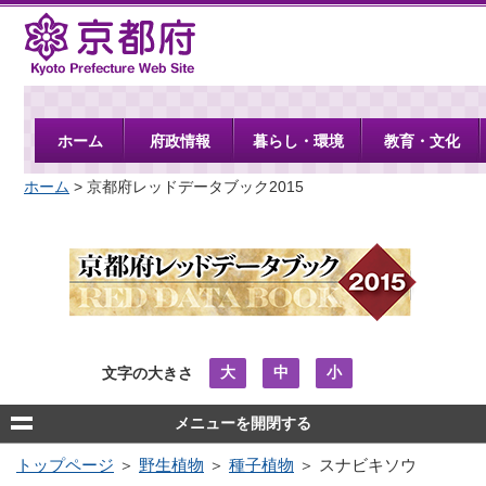
京都府
ホーム
府政情報
暮らし・環境
教育・文化
ホーム
> 京都府レッドデータブック2015
大
中
小
文字の大きさ
メニューを開閉する
トップページ
＞
野生植物
＞
種子植物
＞ スナビキソウ