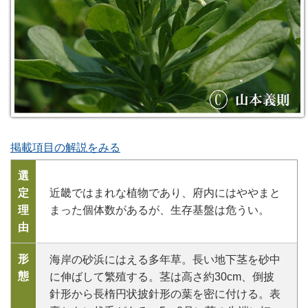
掲載項目の解説をみる
選
定
近畿ではまれな植物であり、府内にはややまと
理
まった個体数があるが、生存基盤は危うい。
由
形
海岸の砂浜にはえる多年草。長い地下茎を砂中
態
に伸ばして繁殖する。茎は高さ約30cm、倒披
針形から長楕円状披針形の葉を密に付ける。表