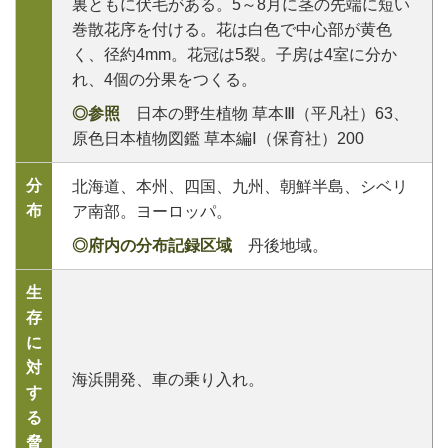
裏ともに伏毛がある。5～8月に茎の先端に短い
巻散花序を付ける。花は白色で中心部が黄色
く、径約4mm。花冠は5裂。子房は4室に分か
れ、4個の分果をつくる。
◎参照
日本の野生植物 草本Ⅲ（平凡社）63、
原色日本植物図鑑 草本編Ⅰ（保育社）200
分
北海道、本州、四国、九州、朝鮮半島、シベリ
布
ア南部。ヨーロッパ。
◎府内の分布記録区域
丹後地域。
生
存
に
対
海浜開発、車の乗り入れ。
す
る
脅