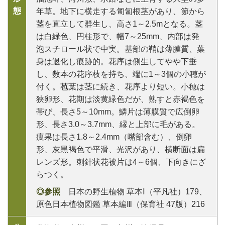
態
年草。地下に横走する匍匐根茎があり、節から
茎を直立して群生し、高さ1～2.5mとなる。茎
は白緑色、円柱形で、幅7～25mm、内部は発
泡スチロール状で中実。基部の鞘は薄膜質、葉
身は退化し痕跡的。花序は側生してやや下垂
し、数本の花序枝を持ち、端に1～3個の小穂が
付く。苞葉は茎に続き、花序より短い。小穂は
狭卵形、花期は淡黄緑色だが、熟すと赤褐色を
帯び、長さ5～10mm。鱗片は薄膜質で広倒卵
形、長さ3.0～3.7mm、縁と上部に毛がある。
痩果は長さ1.8～2.4mm（嘴部含む）、倒卵
形、灰黒褐色で平滑、光沢があり、横断面は扁
レンズ形。刺針状花被片は4～6個、下向きにざ
らつく。
◎参照
日本の野生植物 草本Ⅰ（平凡社）179、
原色日本植物図鑑 草本編Ⅲ（保育社 47版）216