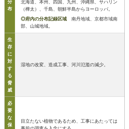
分
北海道、本州、四国、九州、沖縄県、サハリン
布
（樺太）、千島、朝鮮半島からヨーロッパ。
◎府内の分布記録区域
南丹地域、京都市域南
部、山城地域。
生
存
に
対
湿地の改変、造成工事、河川氾濫の減少。
す
る
脅
威
必
要
な
目立たない植物であるため、工事にあたっては
保
事前の調査を入念にする。