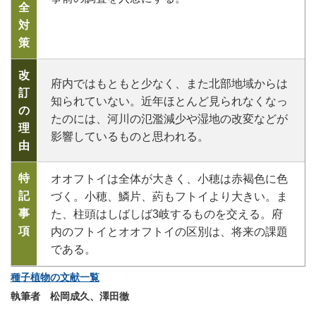
全
対
策
改
府内ではもともと少なく、また北部地域からは
訂
知られていない。近年ほとんど見られなくなっ
の
たのには、河川の氾濫減少や湿地の改変などが
理
影響しているものと思われる。
由
特
オオフトイは全体が大きく、小穂は赤褐色に色
記
づく。小穂、鱗片、葯もフトイより大きい。ま
事
た、柱頭はしばしば3岐するものを交える。府
項
内のフトイとオオフトイの区別は、将来の課題
である。
種子植物の文献一覧
執筆者 松岡成久、澤田徹