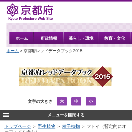
京都府
ホーム
府政情報
暮らし・環境
教育・文化
ホーム
> 京都府レッドデータブック2015
大
中
小
文字の大きさ
メニューを開閉する
トップページ
＞
野生植物
＞
種子植物
＞ フトイ（暫定的にオ
オフトイを含む）