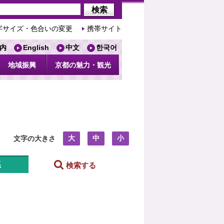
字サイズ・色合いの変更
携帯サイト
内
English
中文
한국어
地域振興
京都の魅力・観光
大
中
小
文字の大きさ
系
検索する