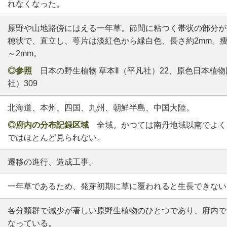
れなくなった。
原野や山地路傍にはえる一年草。節間に粘つく帯状の部分が
穂状で、直立し、萼片は淡紅色から緑白色、長さ約2mm。痩果
～2mm。
◎参照
日本の野生植物 草本Ⅱ（平凡社）22、原色日本植物
社）309
北海道、本州、四国、九州、朝鮮半島、中国大陸。
◎府内の分布記録区域
全域。かつては南丹地域以南でよく
ではほとんど見られない。
遷移の進行、造成工事。
一年草であるため、発芽初期に草に覆われると生長できない
各分類群で減少が著しい原野生植物のひとつであり、府内で
なっている。