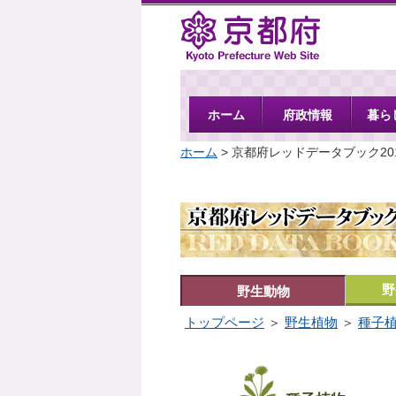
京都府
ホーム
府政情報
暮ら
ホーム
> 京都府レッドデータブック20
野
野生動物
トップページ
＞
野生植物
＞
種子