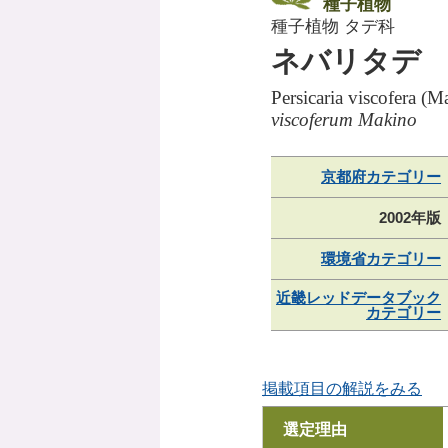
種子植物
種子植物 タデ科
ネバリタデ
Persicaria viscofera (
viscoferum Makino
京都府カテゴリー
2002年版
環境省カテゴリー
近畿レッドデータブック
カテゴリー
掲載項目の解説をみる
選定理由