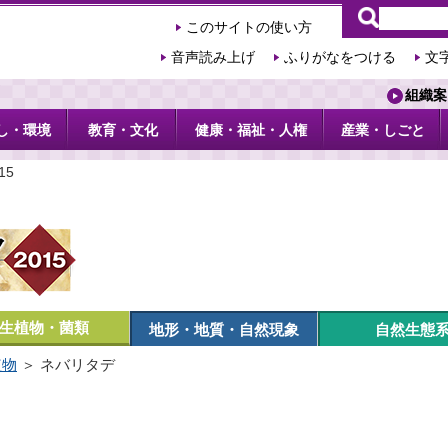
このサイトの使い方
音声読み上げ
ふりがなをつける
文
組織案
し・環境
教育・文化
健康・福祉・人権
産業・しごと
15
生植物・菌類
地形・地質・自然現象
自然生態
植物
＞ ネバリタデ