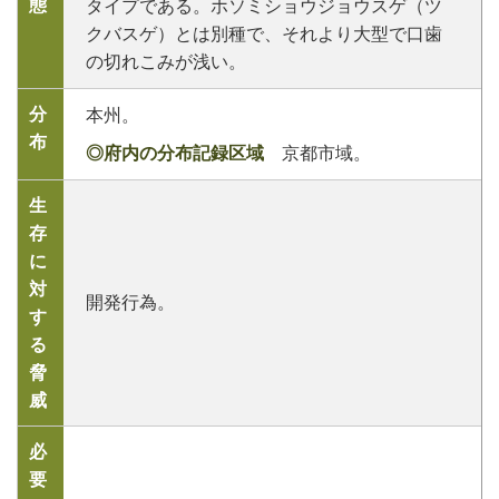
態
タイプである。ホソミショウジョウスゲ（ツ
クバスゲ）とは別種で、それより大型で口歯
の切れこみが浅い。
分
本州。
布
◎府内の分布記録区域
京都市域。
生
存
に
対
開発行為。
す
る
脅
威
必
要