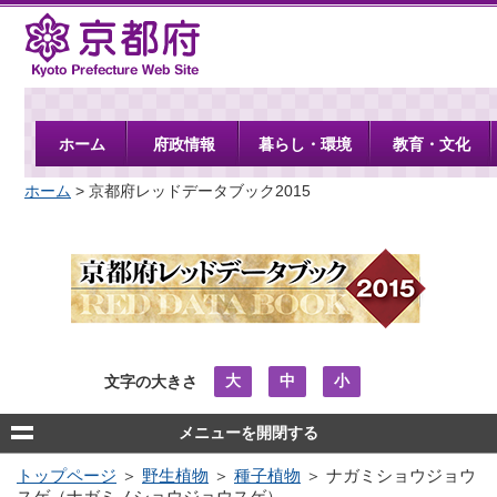
京都府
ホーム
府政情報
暮らし・環境
教育・文化
ホーム
> 京都府レッドデータブック2015
大
中
小
文字の大きさ
メニューを開閉する
トップページ
＞
野生植物
＞
種子植物
＞ ナガミショウジョウ
スゲ（ナガミノショウジョウスゲ）