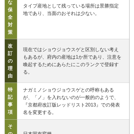
な
タイプ産地として残っている場所は景勝指定
保
地であり、当面のおそれは少ない。
全
対
策
改
現在ではショウジョウスゲと区別しない考え
訂
もあるが、府内の産地は1か所であり、注意を
の
喚起するためにあらたにこのランクで登録す
理
る。
由
特
ナガミノショウジョウスゲとの呼称もある
記
が、「ノ」を入れないのが一般的のようで、
事
『京都府改訂版レッドリスト2013』での発表
項
名を変更する。
そ
の
日本固有変種