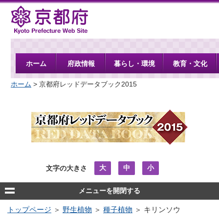
京都府
ホーム
府政情報
暮らし・環境
教育・文化
ホーム
> 京都府レッドデータブック2015
大
中
小
文字の大きさ
メニューを開閉する
トップページ
＞
野生植物
＞
種子植物
＞ キリンソウ