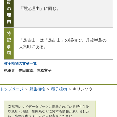
訂
の
「選定理由」に同じ。
理
由
特
記
「足古山」は「足占山」の誤植で、丹後半島の
事
大宮町にある。
項
種子植物の文献一覧
執筆者 光田重幸、赤松富子
トップページ
＞
野生植物
＞
種子植物
＞ キリンソウ
京都府レッドデータブックに掲載されている野生生物
や地形・地質、生態系などに関する情報がありました
ら、情報提供フォームからお寄せください。