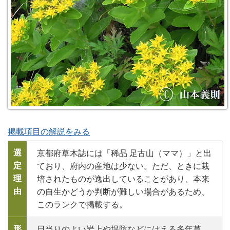
掲載項目の解説をみる
選
京都府草木誌には「稀品 足古山（ママ）」と出
定
ており、府内の産地は少ない。ただ、ときに栽
理
培されたものが逸出していることがあり、本来
由
の自生かどうか判断が難しい場合があるため、
このランクで掲載する。
形
日当りのよい岩上や堤防などにはえる多年草。