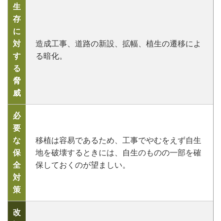
生
存
に
対
造成工事、道路の新設、拡幅、植生の遷移によ
す
る暗化。
る
脅
威
必
要
な
移植は容易であるため、工事でやむをえず自生
保
地を破壊するときには、自生のものの一部を確
全
保しておくのが望ましい。
対
策
改