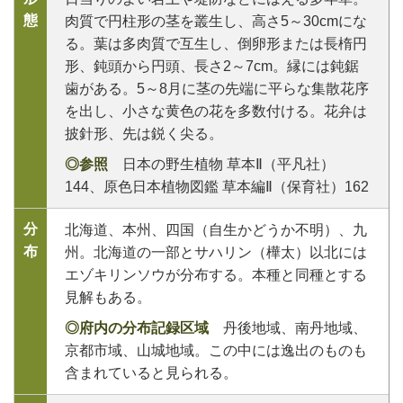
態
肉質で円柱形の茎を叢生し、高さ5～30cmにな
る。葉は多肉質で互生し、倒卵形または長楕円
形、鈍頭から円頭、長さ2～7cm。縁には鈍鋸
歯がある。5～8月に茎の先端に平らな集散花序
を出し、小さな黄色の花を多数付ける。花弁は
披針形、先は鋭く尖る。
◎参照
日本の野生植物 草本Ⅱ（平凡社）
144、原色日本植物図鑑 草本編Ⅱ（保育社）162
分
北海道、本州、四国（自生かどうか不明）、九
布
州。北海道の一部とサハリン（樺太）以北には
エゾキリンソウが分布する。本種と同種とする
見解もある。
◎府内の分布記録区域
丹後地域、南丹地域、
京都市域、山城地域。この中には逸出のものも
含まれていると見られる。