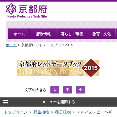
京都府
ホーム
府政情報
暮らし・環境
教育・文化
ホーム
> 京都府レッドデータブック2015
大
中
小
文字の大きさ
メニューを開閉する
トップページ
＞
野生植物
＞
種子植物
＞ マルバヌスビトハギ