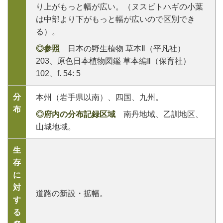
り上がもっと幅が広い。（ヌスビトハギの小葉
は中部より下がもっと幅が広いので区別でき
る）。
◎参照
日本の野生植物 草本Ⅱ（平凡社）
203、原色日本植物図鑑 草本編Ⅱ（保育社）
102、f. 54: 5
分
本州（岩手県以南）、四国、九州。
布
◎府内の分布記録区域
南丹地域、乙訓地区、
山城地域。
生
存
に
対
道路の新設・拡幅。
す
る