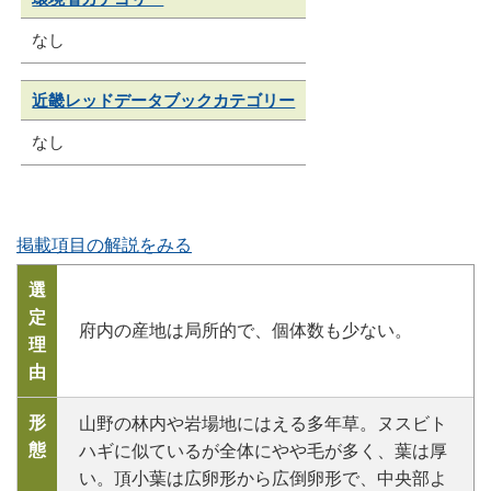
なし
近畿レッドデータブックカテゴリー
なし
掲載項目の解説をみる
選
定
府内の産地は局所的で、個体数も少ない。
理
由
形
山野の林内や岩場地にはえる多年草。ヌスビト
態
ハギに似ているが全体にやや毛が多く、葉は厚
い。頂小葉は広卵形から広倒卵形で、中央部よ