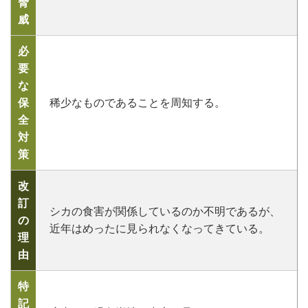
脅
威
必
要
な
保
稀少なものであることを周知する。
全
対
策
改
訂
シカの食害が関係しているのか不明であるが、
の
近年はめったに見られなくなってきている。
理
由
特
記